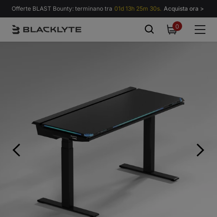
Vai al contenuto
Offerte BLAST Bounty: terminano tra
01d 13h 25m 28s.
Acquista ora >
0
0
items