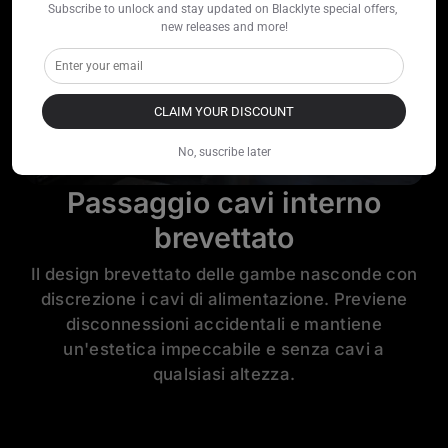
Subscribe to unlock and stay updated on Blacklyte special offers, 
new releases and more!
CLAIM YOUR DISCOUNT
No, suscribe later
Passaggio cavi interno
brevettato
Il design brevettato delle gambe nasconde con
discrezione i cavi di alimentazione. Previene
disconnessioni accidentali e mantiene
un'estetica impeccabile e senza cavi a
qualsiasi altezza.