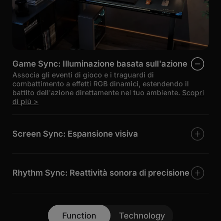
Game Sync: Illuminazione basata sull'azione
Associa gli eventi di gioco e i traguardi di
combattimento a effetti RGB dinamici, estendendo il
battito dell'azione direttamente nel tuo ambiente.
Scopri
di più >
Screen Sync: Espansione visiva
Analizza e proietta i colori dello schermo sulla
scrivania, rendendo ancora più coinvolgente
l'esperienza con film e giochi.
Scopri di più >
Rhythm Sync: Reattività sonora di precisione
Sincronizzazione in tempo real per luci che pulsano,
fluiscono e cambiano colore a ritmo di musica. L'analisi
precisa del beat garantisce una perfetta fusione tra
audio e illuminazione per un'esperienza audiovisiva
Function
Technology
sincronizzata nei minimi dettagli.
Scopri di più >