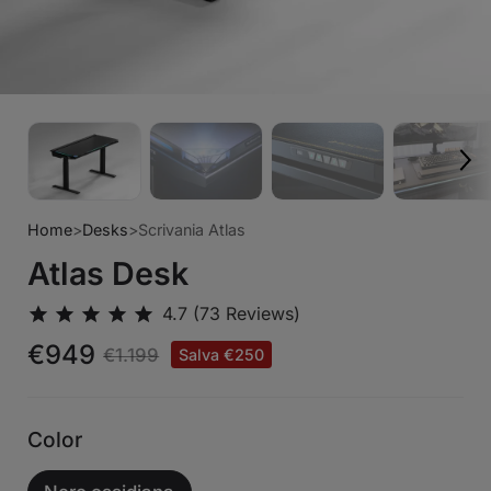
Home
>
Desks
>
Scrivania Atlas
Atlas Desk
€949
€1.199
Salva €250
Color