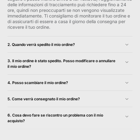
delle informazioni di tracciamento può richiedere fino a 24
ore, quindi non preoccuparti se non vengono visualizzate
immediatamente. Ti consigliamo di monitorare il tuo ordine e
di assicurarti di essere a casa il giorno della consegna per
ricevere il tuo ordine.
2. Quando verrà spedito il mio ordine?
Gli ordini di inventario vengono generalmente spediti il ​​giorno
lavorativo successivo e verranno consegnati entro 1-5 giorni
3. Il mio ordine è stato spedito. Posso modificare o annullare
lavorativi. Per ulteriori informazioni, consulta la
il mio ordine?
nostra Politica di spedizione e restituzione.
Sfortunatamente, non siamo in grado di annullare il tuo
ordine una volta spedito.
4. Posso scambiare il mio ordine?
Per una soluzione più efficace per ottenere l'articolo
desiderato, ti consigliamo di restituire l'articolo originale. Una
5. Come verrà consegnato il mio ordine?
volta approvato il reso, ti invitiamo a procedere con un
Consegniamo il tuo ordine direttamente al tuo indirizzo
acquisto separato per il nuovo articolo. Per ulteriori
tramite DHL e GLS. Riceverai un'e-mail con un numero di
6. Cosa devo fare se riscontro un problema con il mio
informazioni, consulta la nostra Politica di restituzione e
tracciamento quando il tuo ordine verrà spedito, così potrai
acquisto?
rimborso.
facilmente tracciare il tuo ordine. Assicurati di essere a casa
Nell'improbabile caso in cui riscontri parti danneggiate,
il giorno della consegna per ricevere il tuo ordine.
difettose o mancanti, contattaci all'indirizzo