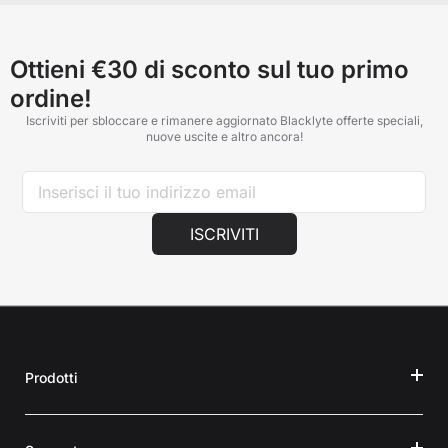
support@blacklyte.com
con una foto della zona interessata
e il numero dell'ordine. I nostri specialisti del supporto
faranno del loro meglio per assisterti.
Ottieni €30 di sconto sul tuo primo
ordine!
Iscriviti per sbloccare e rimanere aggiornato Blacklyte offerte speciali,
nuove uscite e altro ancora!
ISCRIVITI
Prodotti