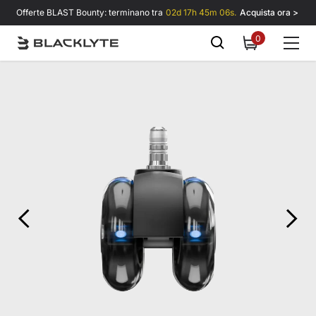
Vai al contenuto
Offerte BLAST Bounty: terminano tra
02d 17h 45m 06s.
Acquista ora >
0
0
items