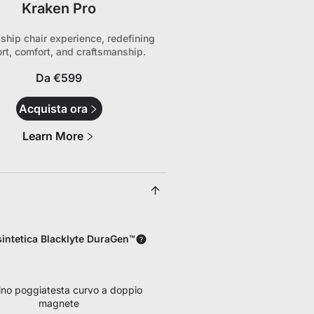
Kraken Pro
gship chair experience, redefining
rt, comfort, and craftsmanship.
Da €599
Acquista ora
Learn More
sintetica Blacklyte DuraGen™
no poggiatesta curvo a doppio
magnete