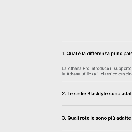
1. Qual è la differenza principa
La Athena Pro introduce il supporto 
la Athena utilizza il classico cusc
2. Le sedie Blacklyte sono adatt
Sì. Tutti e tre i modelli (Athena, 
dotati di pistoni idraulici di Class
3. Quali rotelle sono più adatte