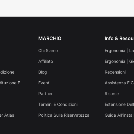
MARCHIO
Info & Resou
Chi Siamo
Ergonomia | L
Affiliato
Ergonomia | Gi
edizione
Blog
Recensioni
tituzione E
Eventi
Assistenza E C
Partner
Risorse
Termini E Condizioni
Estensione Del
er Atlas
Politica Sulla Riservatezza
Guida All'insta