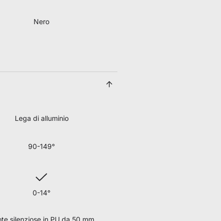
Nero
Lega di alluminio
90-149°
0-14°
te silenziose in PU da 50 mm