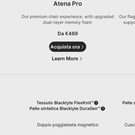
Atena Pro
Our premium chair experience, with upgraded
Our fla
dual-layer memory foam
suppo
Da €469
o scrivania
Acquista ora
Learn More
Tessuto Blacklyte FlexKnit™
Pelle 
Pelle sintetica Blacklyte DuraGen™
Doppio poggiatesta magnetico
Cusci