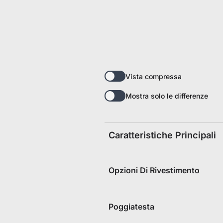
Tempo e scorte limitati
Ottieni 30 € di sconto sul tuo primo ordine
Iscriviti per ricevere 30 € di sconto sulla tua prima sedia 
Vista compressa
Mostra solo le differenze
Caratteristiche Principali
Opzioni Di Rivestimento
Poggiatesta