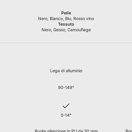
Pelle
Nero, Bianco, Blu, Rosso vino
Tessuto
Nero, Gesso, Camouflage
Lega di alluminio
90-149°
0-14°
Ruote silenziose in PU da 50 mm
Ruo