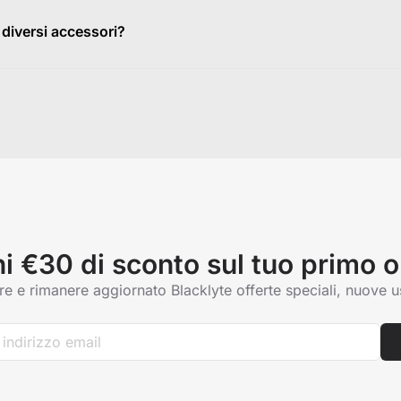
o o parquet, consigliamo vivamente i modelli
Athena Pro
o
Kraken 
 da 50 mm, progettate specificamente per essere ultra-silenziose e d
diversi accessori?
apavimento.
tici e
cuscini lombari
sono universalmente compatibili con tutta la n
 la tua postazione.
ni €30 di sconto sul tuo primo o
are e rimanere aggiornato Blacklyte offerte speciali, nuove u