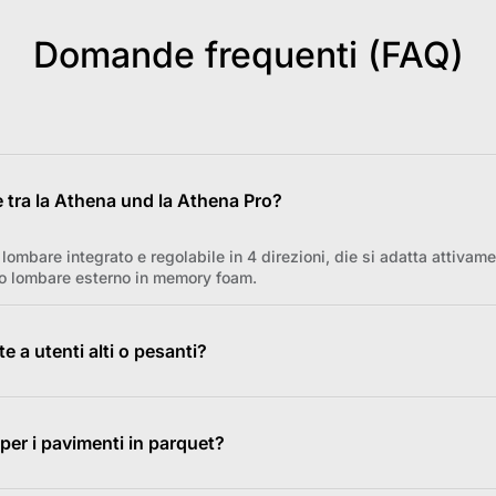
Domande frequenti (FAQ)
le tra la Athena und la Athena Pro?
lombare integrato e regolabile in 4 direzioni, die si adatta attivam
ino lombare esterno in memory foam.
e a utenti alti o pesanti?
Athena Pro, Kraken Pro) presentano un design universale adattabile (
e 4 ad alta resistenza, garantendo un supporto stabile per un'ampia v
 per i pavimenti in parquet?