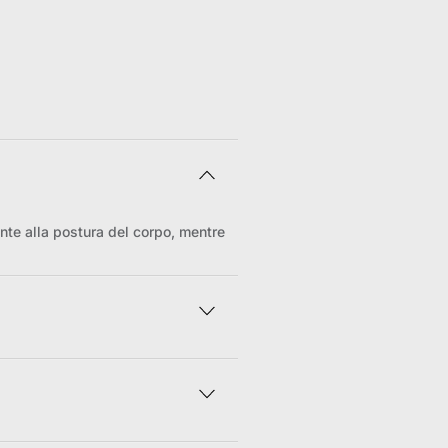
ente alla postura del corpo, mentre
"one size adapts to most") e sono
arietà di corporature.