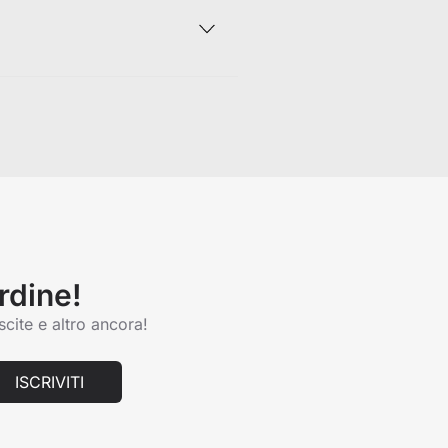
Pro
. Entrambi i modelli sono dotati
elicate sulle superfici, senza
ostra linea Pro. Dai un'occhiata ai
rdine!
scite e altro ancora!
ISCRIVITI