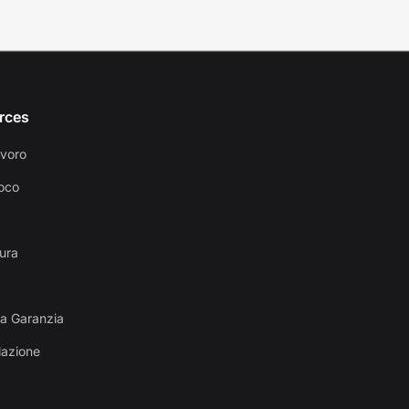
rces
avoro
oco
ura
la Garanzia
llazione