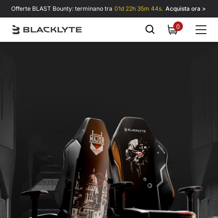
Vai al contenuto
Offerte BLAST Bounty: terminano tra
01d 22h 35m 43s.
Acquista ora >
0
0
items