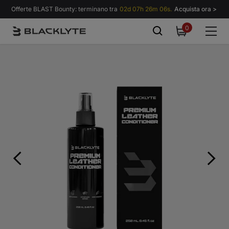
Vai al contenuto
Offerte BLAST Bounty: terminano tra
02d 07h 26m 06s.
Acquista ora >
0
0
items