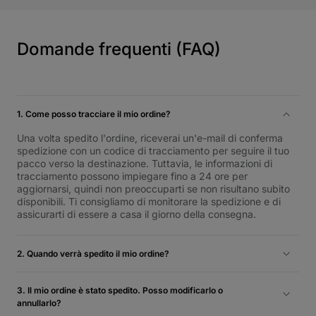
Domande frequenti (FAQ)
1. Come posso tracciare il mio ordine?
Una volta spedito l'ordine, riceverai un'e-mail di conferma
spedizione con un codice di tracciamento per seguire il tuo
pacco verso la destinazione. Tuttavia, le informazioni di
tracciamento possono impiegare fino a 24 ore per
aggiornarsi, quindi non preoccuparti se non risultano subito
disponibili. Ti consigliamo di monitorare la spedizione e di
assicurarti di essere a casa il giorno della consegna.
2. Quando verrà spedito il mio ordine?
Gli ordini di prodotti a magazzino vengono generalmente
spediti il giorno lavorativo successivo e consegnati entro 1-5
3. Il mio ordine è stato spedito. Posso modificarlo o
giorni lavorativi. Per maggiori informazioni, consulta la nostra
annullarlo?
Politica di Spedizione e Reso.