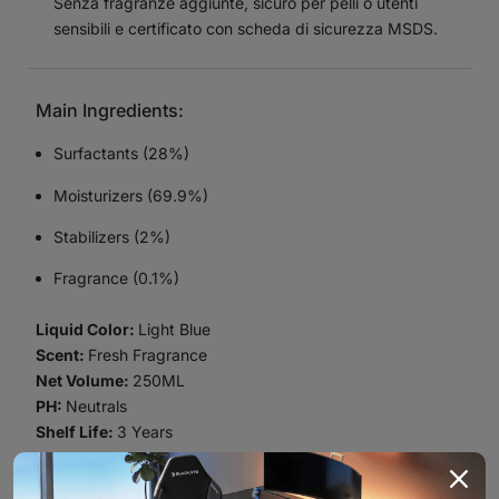
Senza fragranze aggiunte, sicuro per pelli o utenti
sensibili e certificato con scheda di sicurezza MSDS.
Main Ingredients:
Surfactants (28%)
Moisturizers (69.9%)
Stabilizers (2%)
Fragrance (0.1%)
Liquid Color:
Light Blue
Scent:
Fresh Fragrance
Net Volume:
250ML
PH:
Neutrals
Shelf Life:
3 Years
Prepare surface:
Remove dirt and blot excess liquid.