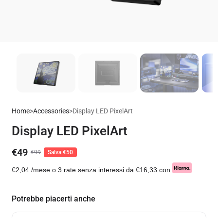
Home
>
Accessories
>
Display LED PixelArt
Display LED PixelArt
€49
€99
Salva €50
€2,04
/mese o 3 rate senza interessi da
€16,33
con
Potrebbe piacerti anche