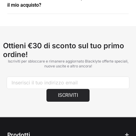
quando il tuo ordine verrà spedito, così potrai facilmente
il mio acquisto?
tracciare il tuo ordine. Assicurati di essere a casa il giorno della
consegna per ricevere il tuo ordine.
Nell'improbabile caso in cui riscontri parti danneggiate, difettose
o mancanti, contattaci all'indirizzo
support@blacklyte.com
con
una foto della zona interessata e il numero dell'ordine. I nostri
specialisti del supporto faranno del loro meglio per assisterti.
Ottieni €30 di sconto sul tuo primo
ordine!
Iscriviti per sbloccare e rimanere aggiornato Blacklyte offerte speciali,
nuove uscite e altro ancora!
ISCRIVITI
Prodotti