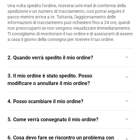
Una volta spedito l'ordine, riceverai un'e-mail di conferma della
spedizione e un numero di tracciamento, così potrai seguire il
pacco mentre arriva a te. Tuttavia, l'aggiornamento delle
informazioni di tracciamento può richiedere fino a 24 ore, quindi
non preoccuparti se non vengono visualizzate immediatamente.
Ti consigliamo di monitorare il tuo ordine e di assicurarti di essere
a casa il giorno della consegna per ricevere il tuo ordine.
2. Quando verrà spedito il mio ordine?
Gli ordini di inventario vengono generalmente spediti il ​​giorno
lavorativo successivo e verranno consegnati entro 1-5 giorni
3. Il mio ordine è stato spedito. Posso
lavorativi. Per ulteriori informazioni, consulta la nostra Politica di
modificare o annullare il mio ordine?
spedizione e restituzione.
Sfortunatamente, non siamo in grado di annullare il tuo ordine
una volta spedito.
4. Posso scambiare il mio ordine?
Per una soluzione più efficace per ottenere l'articolo desiderato, ti
consigliamo di restituire l'articolo originale. Una volta approvato
5. Come verrà consegnato il mio ordine?
il reso, ti invitiamo a procedere con un acquisto separato per il
nuovo articolo. Per ulteriori informazioni, consulta la
Consegniamo il tuo ordine direttamente al tuo indirizzo tramite
nostra Politica di restituzione e rimborso.
DHL e GLS. Riceverai un'e-mail con un numero di tracciamento
6. Cosa devo fare se riscontro un problema con