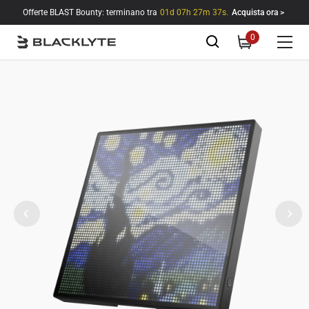
Vai al contenuto
Offerte BLAST Bounty: terminano tra
01d 07h 27m 35s.
Acquista ora >
0
0
items