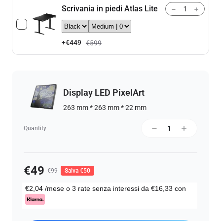
Scrivania in piedi Atlas Lite
+
€449
€599
Display LED PixelArt
263 mm * 263 mm * 22 mm
Quantity
€49
€99
Salva €50
€2,04
/mese o 3 rate senza interessi da
€16,33
con