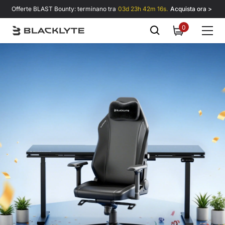
Vai al contenuto
Offerte BLAST Bounty: terminano tra
03d 23h 42m 15s.
Acquista ora >
0
0
items