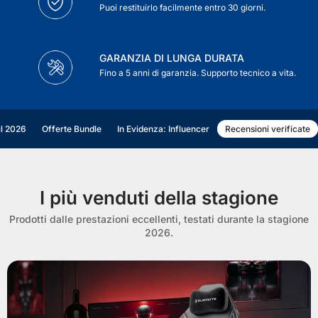
Puoi restituirlo facilmente entro 30 giorni.
GARANZIA DI LUNGA DURATA
Fino a 5 anni di garanzia. Supporto tecnico a vita.
il 2026
Offerte Bundle
In Evidenza: Influencer
Recensioni verificate
I più venduti della stagione
Prodotti dalle prestazioni eccellenti, testati durante la stagione
2026.