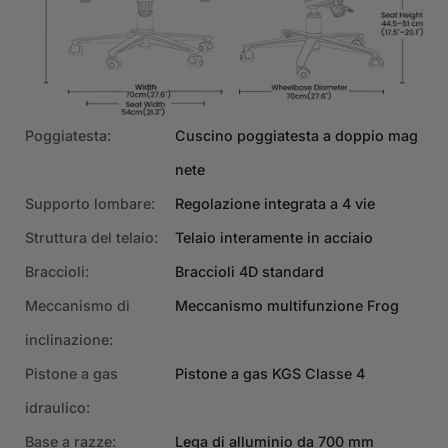
Poggiatesta:
Cuscino poggiatesta a doppio mag
nete
Supporto lombare:
Regolazione integrata a 4 vie
Struttura del telaio:
Telaio interamente in acciaio
Braccioli:
Braccioli 4D standard
Meccanismo di
Meccanismo multifunzione Frog
inclinazione:
€429
€519
Salva €90
Pistone a gas
Pistone a gas KGS Classe 4
AGGIUNGI AL
Similpelle | Edizione
CARRELLO
idraulico:
principale di Austin
Base a razze:
Lega di alluminio da 700 mm