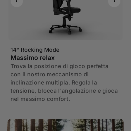
14° Rocking Mode
6
Massimo relax
A
un
Trova la posizione di gioco perfetta
I
con il nostro meccanismo di
C
inclinazione multipla. Regola la
F
tensione, blocca l'angolazione e gioca
d
nel massimo comfort.
p