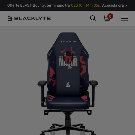
Vai al contenuto
Offerte BLAST Bounty: terminano tra
02d 10h 14m 31s.
Acquista ora >
0
0
items