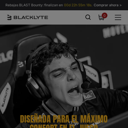
Saltar al contenido
Rebajas BLAST Bounty: finalizan en
00d 22h 55m 17s.
Comprar ahora >
0
0
items
DISEÑADA PARA EL MÁXIMO