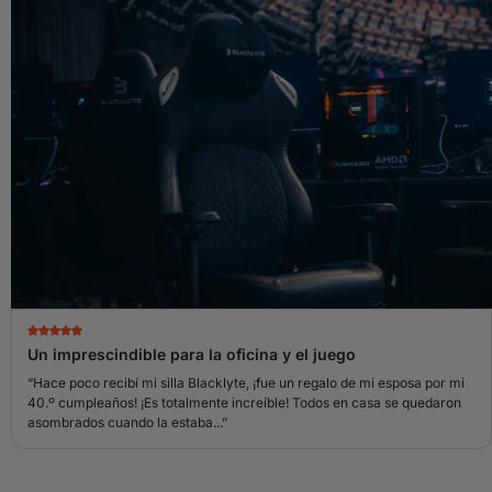
Un imprescindible para la oficina y el juego
“Hace poco recibí mi silla Blacklyte, ¡fue un regalo de mi esposa por mi
40.º cumpleaños! ¡Es totalmente increíble! Todos en casa se quedaron
asombrados cuando la estaba...”