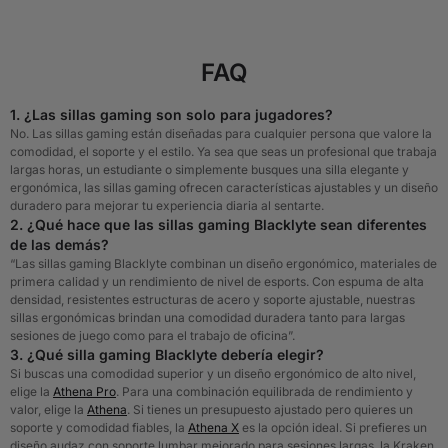
FAQ
1. ¿Las sillas gaming son solo para jugadores?
No. Las sillas gaming están diseñadas para cualquier persona que valore la
comodidad, el soporte y el estilo. Ya sea que seas un profesional que trabaja
largas horas, un estudiante o simplemente busques una silla elegante y
ergonómica, las sillas gaming ofrecen características ajustables y un diseño
duradero para mejorar tu experiencia diaria al sentarte.
2. ¿Qué hace que las sillas gaming Blacklyte sean diferentes
de las demás?
“Las sillas gaming Blacklyte combinan un diseño ergonómico, materiales de
primera calidad y un rendimiento de nivel de esports. Con espuma de alta
densidad, resistentes estructuras de acero y soporte ajustable, nuestras
sillas ergonómicas brindan una comodidad duradera tanto para largas
sesiones de juego como para el trabajo de oficina”.
3. ¿Qué silla gaming Blacklyte debería elegir?
Si buscas una comodidad superior y un diseño ergonómico de alto nivel,
elige la
Athena Pro
. Para una combinación equilibrada de rendimiento y
valor, elige la
Athena
. Si tienes un presupuesto ajustado pero quieres un
soporte y comodidad fiables, la
Athena X
es la opción ideal. Si prefieres un
diseño audaz con soporte lumbar mejorado para sesiones largas, la Kraken