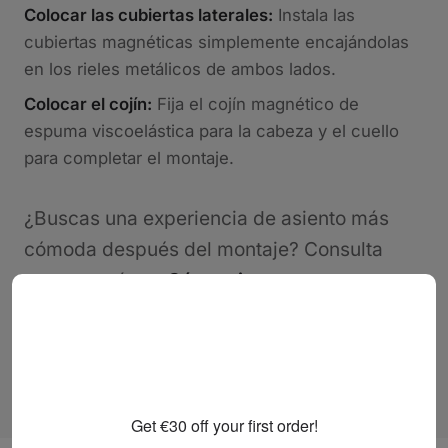
Colocar las cubiertas laterales:
Instala las
cubiertas magnéticas simplemente encajándolas
en los rieles metálicos de ambos lados.
Colocar el cojín:
Fija el cojín magnético de
espuma viscoelástica para la cabeza y el cuello
para completar el montaje.
¿Buscas una experiencia de asiento más
cómoda después del montaje? Consulta
nuestra guía en
Cómo ajustar
correctamente una silla gaming para
disfrutar de confort todo el día
.
Get €30 off your first order!