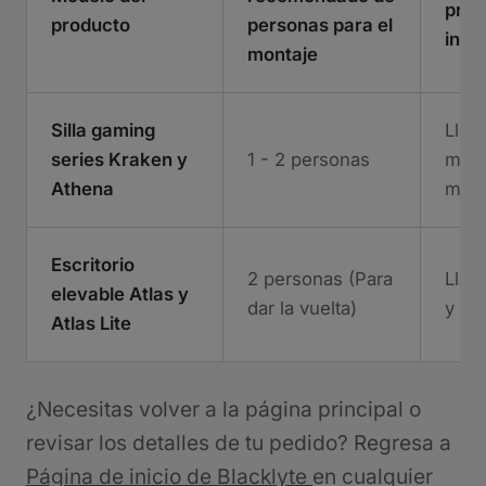
prin
producto
personas para el
incl
montaje
Silla gaming
Llav
series Kraken y
1 - 2 personas
mang
Athena
mang
Escritorio
2 personas (Para
Llav
elevable Atlas y
dar la vuelta)
y he
Atlas Lite
¿Necesitas volver a la página principal o
revisar los detalles de tu pedido? Regresa a
Página de inicio de Blacklyte
en cualquier