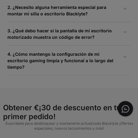
2. ¿Necesito alguna herramienta especial para
montar mi silla o escritorio Blacklyte?
No. Cada artículo se envía completo con un paquete de
herrajes personalizado que contiene todos los tornillos
3. ¿Qué debo hacer si la pantalla de mi escritorio
estructurales necesarios, llaves con mango en L
motorizado muestra un código de error?
personalizadas y herramientas de alineación precisas con
mango en T. No se necesitan taladros eléctricos domésticos.
Asegúrate de que todos los cables de los motores de las
patas estén completamente enchufados en el módulo de
4. ¿Cómo mantengo la configuración de mi
control debajo de la bandeja del escritorio. Desconecta la
escritorio gaming limpia y funcional a lo largo del
fuente de alimentación principal de la pared durante 30
tiempo?
segundos, vuelve a enchufarla y mantén presionado el botón
de la flecha "Abajo" para iniciar un reinicio de calibración del
Mantén tus rieles de movimiento libres de polvo y limpia las
sistema.
superficies con regularidad. Lee nuestro desglose paso a
paso sobre
Cómo solucionar una configuración gaming
incómoda
para equilibrar perfectamente tu alineación física
con tu nueva disposición motorizada.
Obtener €¡30 de descuento en tu
primer pedido!
Suscríbete para desbloquear y mantenerte actualizado Blacklyte ¡Ofertas
especiales, nuevos lanzamientos y más!