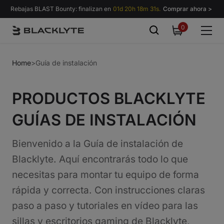
Saltar al contenido
Rebajas BLAST Bounty: finalizan en
01d 20h 18m 30s.
Comprar ahora >
0
0
items
Home
>
Guía de instalación
PRODUCTOS BLACKLYTE
GUÍAS DE INSTALACIÓN
Bienvenido a la Guía de instalación de
Blacklyte. Aquí encontrarás todo lo que
necesitas para montar tu equipo de forma
rápida y correcta. Con instrucciones claras
paso a paso y tutoriales en vídeo para las
sillas y escritorios gaming de Blacklyte,