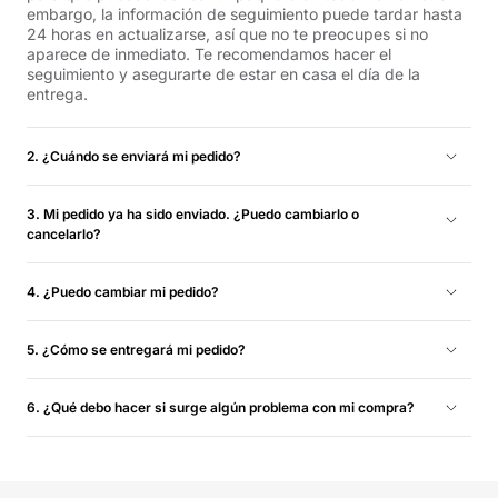
embargo, la información de seguimiento puede tardar hasta
24 horas en actualizarse, así que no te preocupes si no
aparece de inmediato. Te recomendamos hacer el
seguimiento y asegurarte de estar en casa el día de la
entrega.
2. ¿Cuándo se enviará mi pedido?
Los pedidos con inventario disponible suelen enviarse al
siguiente día hábil y se entregan en un plazo de 1 a 5 días
3. Mi pedido ya ha sido enviado. ¿Puedo cambiarlo o
hábiles. Para obtener más información, consulta nuestra
cancelarlo?
Política de envíos y devoluciones.
Lamentablemente, no podemos cancelar tu pedido una vez
que ha sido enviado.
4. ¿Puedo cambiar mi pedido?
Para obtener el artículo que deseas de la forma más rápida y
eficiente, te recomendamos devolver el producto original.
5. ¿Cómo se entregará mi pedido?
Una vez aprobada la devolución, te sugerimos realizar una
Entregamos tu pedido directamente en tu dirección a través
compra independiente para el nuevo artículo. Para más
de DX. Recibirás un correo electrónico con el número de
6. ¿Qué debo hacer si surge algún problema con mi compra?
información, consulta nuestra Política de devoluciones y
seguimiento cuando tu pedido salga del almacén para que
reembolsos.
En el improbable caso de que encuentres piezas dañadas,
puedas rastrearlo fácilmente. Asegúrate de estar en casa el
defectuosas o faltantes, ponte en contacto con nosotros en
día de la entrega para recibirlo.
support@blacklyte.com
adjuntando una foto del área