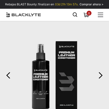
Saltar al contenido
Rebajas BLAST Bounty: finalizan en
03d 21h 13m 57s.
Comprar ahora >
0
0
items