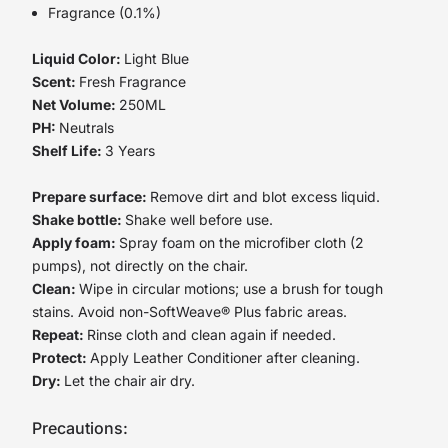
Fragrance (0.1%)
Liquid Color:
Light Blue
Scent:
Fresh Fragrance
Net Volume:
250ML
PH:
Neutrals
Shelf Life:
3 Years
Prepare surface:
Remove dirt and blot excess liquid.
Shake bottle:
Shake well before use.
Apply foam:
Spray foam on the microfiber cloth (2
pumps), not directly on the chair.
Clean:
Wipe in circular motions; use a brush for tough
stains. Avoid non-SoftWeave® Plus fabric areas.
Repeat:
Rinse cloth and clean again if needed.
Protect:
Apply Leather Conditioner after cleaning.
Dry:
Let the chair air dry.
Precautions: