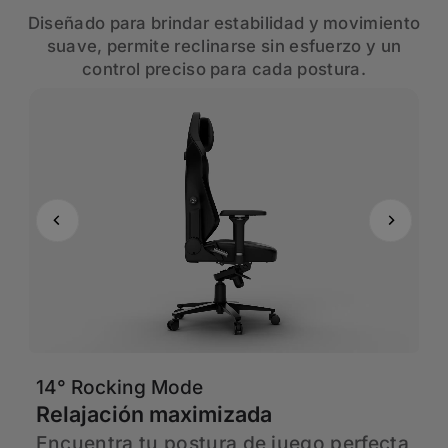
Diseñado para brindar estabilidad y movimiento
suave, permite reclinarse sin esfuerzo y un
control preciso para cada postura.
14° Rocking Mode
6
Relajación maximizada
A
r
Encuentra tu postura de juego perfecta
H