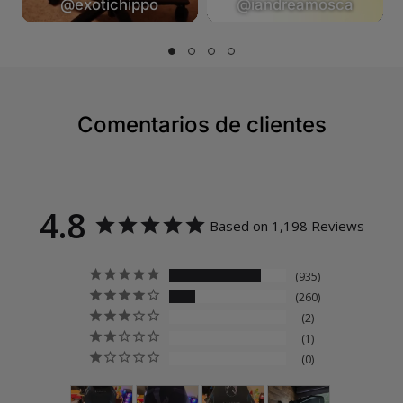
@exotichippo
@iandreamosca
Comentarios de clientes
4.8
Based on 1,198 Reviews
935
260
2
1
0