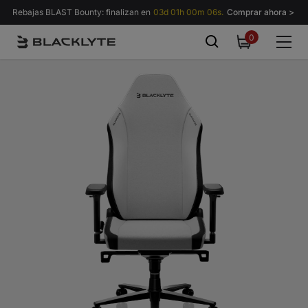
Saltar al contenido
Rebajas BLAST Bounty: finalizan en
03d 01h 00m 01s.
Comprar ahora >
0
0
items