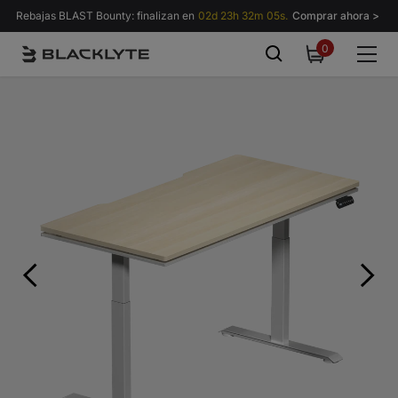
Saltar al contenido
Rebajas BLAST Bounty: finalizan en
02d 23h 32m 03s.
Comprar ahora >
0
0
items