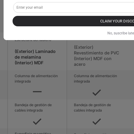
Escritorio Atlas
Escritorio de pie
Atlas Lite
De €1.199
De €599
CLAIM YOUR DISC
Comprar
ahora
No, suscribe late
Estructura del tablero
Estructura del tablero
(Exterior)
(Exterior) Laminado
Revestimiento de PVC
de melamina
(Interior) MDF con
(Interior) MDF
acero
Columna de alimentación
Columna de alimentación
integrada
integrada
Bandeja de gestión de
Bandeja de gestión de
cables integrada
cables integrada
Superficie magnética