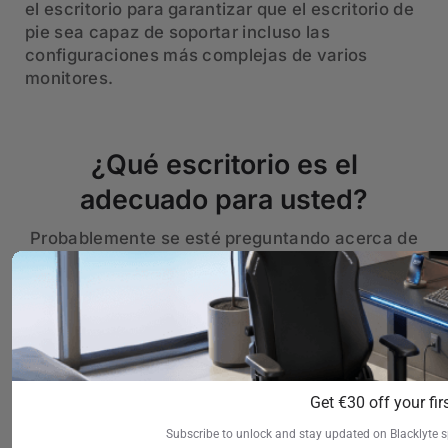
el escritorio para garantizar que el escritorio de
pie sea capaz de soportar incluso las
configuraciones más complejas de varios
monitores.
¿Qué escritorio es el
adecuado para usted?
Probablemente se esté preguntando acerca de
sus opciones. ¡Así que hemos preparado esta
mesa "elegante" para ti!
Get €30 off your firs
Subscribe to unlock and stay updated on Blacklyte s