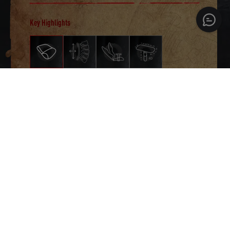
Key Highlights
Espuma viscoelástica
ultrasuave.
Experiencia diseñada similar a la
de la nube para que puedas
concentrarte en jugar mejor.
COMPRAR AHORA