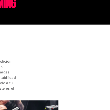
MING
edición
r.
largas
stabilidad
ndo a tu
ste es el