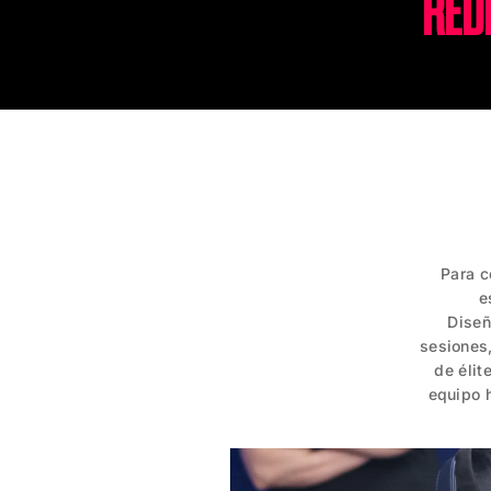
RED
Para c
e
Diseñ
sesiones,
de élit
equipo h