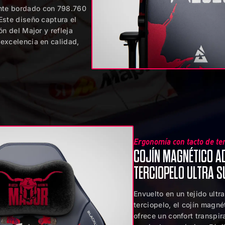
te bordado con 798.760
Este diseño captura el
ón del Major y refleja
excelencia en calidad,
Ergonomía con tacto de te
COJÍN MAGNÉTICO A
TERCIOPELO ULTRA S
Envuelto en un tejido ultr
terciopelo, el cojín magné
ofrece un confort transpir