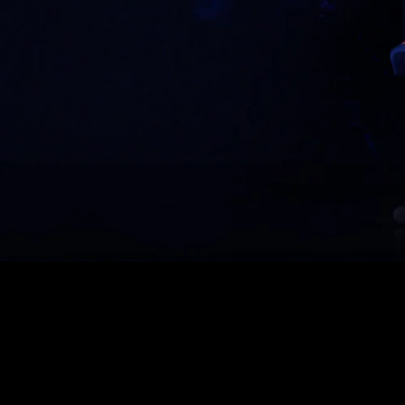
De 60 € a 90 € de descuento en productos selecc
Tiempo y stock limitados
Consigue 30 € de descuento en tu primer pedido
Suscríbete para disfrutar de 30 € de descuento en tu prime