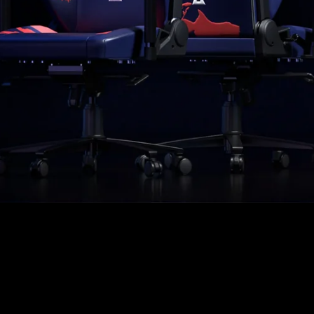
ionados
ra silla o escritorio