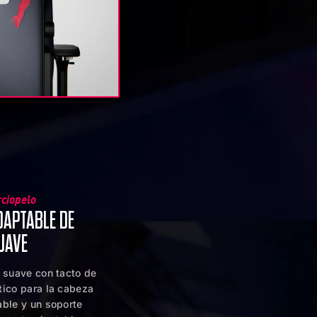
rciopelo
DAPTABLE DE
UAVE
a suave con tacto de
tico para la cabeza
able y un soporte