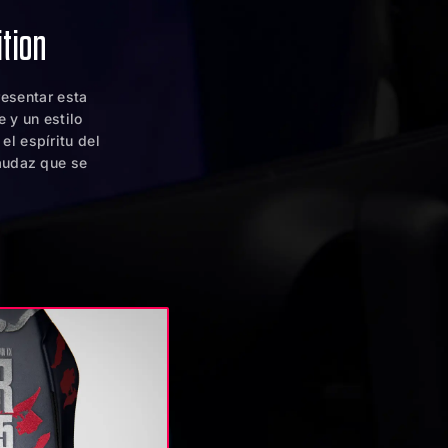
ition
resentar esta
e y un estilo
el espíritu del
 audaz que se