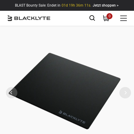
Zum Inhalt springen
BLAST Bounty Sale: Endet in
01d 19h 36m 11s.
Jetzt shoppen >
0
0
items