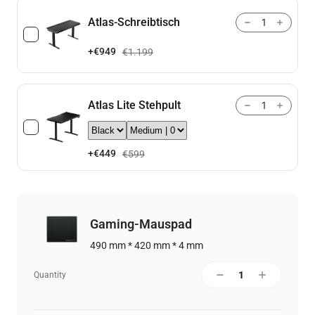
Atlas-Schreibtisch
+
€949
€1.199
Atlas Lite Stehpult
+
€449
€599
Gaming-Mauspad
490 mm * 420 mm * 4 mm
Quantity