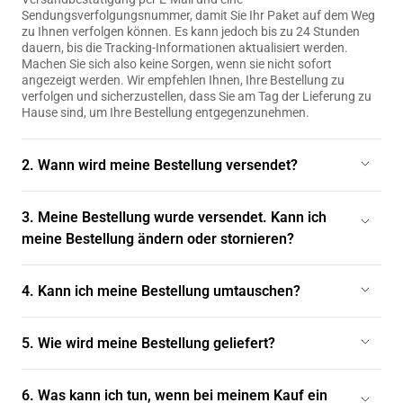
Sendungsverfolgungsnummer, damit Sie Ihr Paket auf dem Weg
zu Ihnen verfolgen können. Es kann jedoch bis zu 24 Stunden
dauern, bis die Tracking-Informationen aktualisiert werden.
Machen Sie sich also keine Sorgen, wenn sie nicht sofort
angezeigt werden. Wir empfehlen Ihnen, Ihre Bestellung zu
verfolgen und sicherzustellen, dass Sie am Tag der Lieferung zu
Hause sind, um Ihre Bestellung entgegenzunehmen.
2. Wann wird meine Bestellung versendet?
Lagerbestandsbestellungen werden in der Regel am nächsten
Werktag versandt und innerhalb von 1–5 Werktagen geliefert.
3. Meine Bestellung wurde versendet. Kann ich
Weitere Informationen finden Sie in unseren Versand- und
meine Bestellung ändern oder stornieren?
Rückgabebedingungen.
Leider können wir Ihre Bestellung nach dem Versand nicht mehr
stornieren.
4. Kann ich meine Bestellung umtauschen?
Für die effizienteste Lösung, den gewünschten Artikel zu
erhalten, empfehlen wir die Rücksendung des Originalartikels.
5. Wie wird meine Bestellung geliefert?
Sobald Ihre Rücksendung genehmigt wurde, empfehlen wir
Ihnen, den neuen Artikel separat zu kaufen. Weitere
Wir liefern Ihre Bestellung per DHL & GLS direkt an Ihre Adresse.
Informationen finden Sie in unseren Rückgabe- und
Sobald Ihre Bestellung versandt wird, erhalten Sie eine E-Mail mit
6. Was kann ich tun, wenn bei meinem Kauf ein