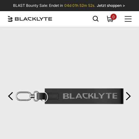
Zum Inhalt springen
BLAST Bounty Sale: Endet in
04d 01h 52m 52s.
Jetzt shoppen >
0
0
items