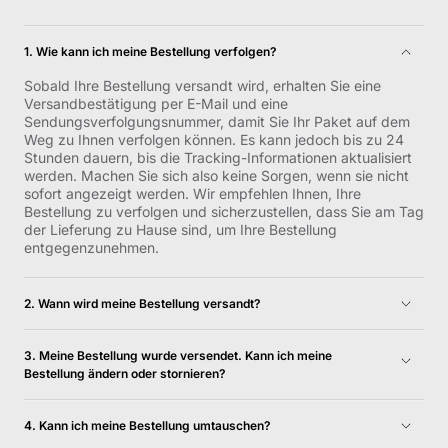
1. Wie kann ich meine Bestellung verfolgen?
Sobald Ihre Bestellung versandt wird, erhalten Sie eine
Versandbestätigung per E-Mail und eine
Sendungsverfolgungsnummer, damit Sie Ihr Paket auf dem
Weg zu Ihnen verfolgen können. Es kann jedoch bis zu 24
Stunden dauern, bis die Tracking-Informationen aktualisiert
werden. Machen Sie sich also keine Sorgen, wenn sie nicht
sofort angezeigt werden. Wir empfehlen Ihnen, Ihre
Bestellung zu verfolgen und sicherzustellen, dass Sie am Tag
der Lieferung zu Hause sind, um Ihre Bestellung
entgegenzunehmen.
2. Wann wird meine Bestellung versandt?
Lagerbestandsbestellungen werden in der Regel am
nächsten Werktag versandt und innerhalb von 1–5
3. Meine Bestellung wurde versendet. Kann ich meine
Werktagen geliefert. Weitere Informationen finden Sie in
Bestellung ändern oder stornieren?
unseren Versand- und Rückgabebedingungen.
Leider können wir Ihre Bestellung nach dem Versand nicht
mehr stornieren.
4. Kann ich meine Bestellung umtauschen?