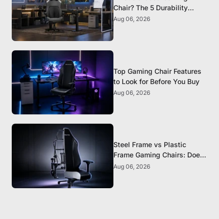
Chair? The 5 Durability
Standards That Actually
Aug 06, 2026
Matter
Top Gaming Chair Features
to Look for Before You Buy
Aug 06, 2026
Steel Frame vs Plastic
Frame Gaming Chairs: Does
It Matter?
Aug 06, 2026