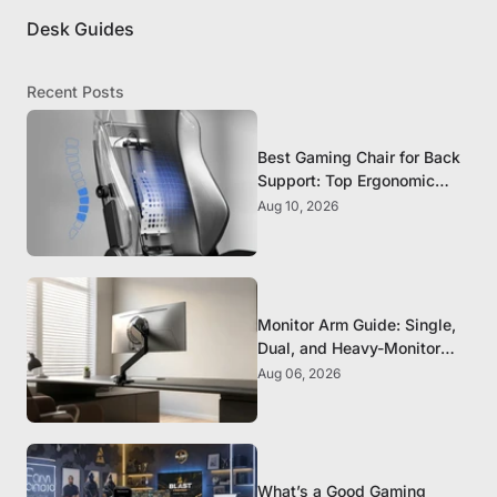
Desk Guides
Recent Posts
Best Gaming Chair for Back
Support: Top Ergonomic
Picks for Spine Health
Aug 10, 2026
Monitor Arm Guide: Single,
Dual, and Heavy-Monitor
Mounts
Aug 06, 2026
What’s a Good Gaming