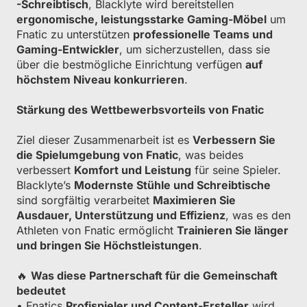
-Schreibtisch
, Blacklyte wird bereitstellen
ergonomische, leistungsstarke Gaming-Möbel
um
Fnatic zu unterstützen
professionelle Teams und
Gaming-Entwickler
, um sicherzustellen, dass sie
über die bestmögliche Einrichtung verfügen
auf
höchstem Niveau konkurrieren
.
Stärkung des Wettbewerbsvorteils von Fnatic
Ziel dieser Zusammenarbeit ist es
Verbessern Sie
die Spielumgebung von Fnatic
, was beides
verbessert
Komfort und Leistung
für seine Spieler.
Blacklyte’s
Modernste Stühle und Schreibtische
sind sorgfältig verarbeitet
Maximieren Sie
Ausdauer, Unterstützung und Effizienz
, was es den
Athleten von Fnatic ermöglicht
Trainieren Sie länger
und bringen Sie Höchstleistungen
.
🔥
Was diese Partnerschaft für die Gemeinschaft
bedeutet
• Fnatics
Profispieler und Content-Ersteller
wird