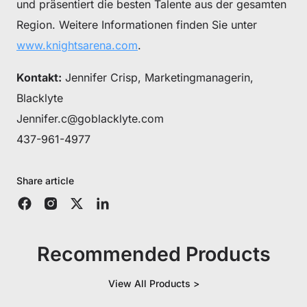
und präsentiert die besten Talente aus der gesamten
Get €30 off your first order!
Region. Weitere Informationen finden Sie unter
Subscribe to unlock and stay updated on Blacklyte special offers, 
www.knightsarena.com
.
new releases and more!
Kontakt:
Jennifer Crisp, Marketingmanagerin,
Blacklyte
CLAIM YOUR DISCOUNT
Jennifer.c@goblacklyte.com
No, suscribe later
437-961-4977
Share article
Recommended Products
View All Products >