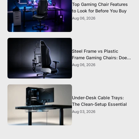
Top Gaming Chair Features
to Look for Before You Buy
Aug 06, 2026
Steel Frame vs Plastic
Frame Gaming Chairs: Does
It Matter?
Aug 06, 2026
Under-Desk Cable Trays:
The Clean-Setup Essential
Aug 03, 2026