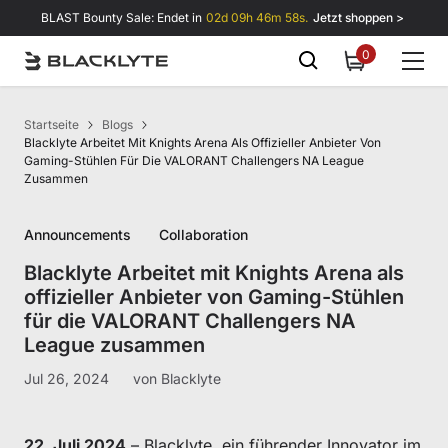
Zum Inhalt springen
BLAST Bounty Sale: Endet in
02d 09h 46m 58s.
Jetzt shoppen >
0
0
items
Startseite
Blogs
Blacklyte Arbeitet Mit Knights Arena Als Offizieller Anbieter Von
Gaming-Stühlen Für Die VALORANT Challengers NA League
Zusammen
Announcements
Collaboration
Blacklyte Arbeitet mit Knights Arena als
offizieller Anbieter von Gaming-Stühlen
für die VALORANT Challengers NA
League zusammen
Jul 26, 2024
von
Blacklyte
22. Juli 2024
– Blacklyte, ein führender Innovator im