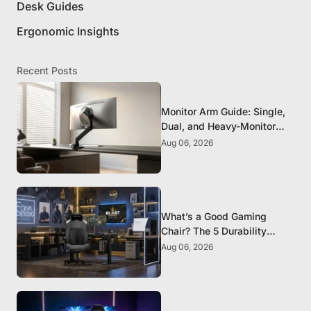
Desk Guides
Ergonomic Insights
Recent Posts
Monitor Arm Guide: Single,
Dual, and Heavy-Monitor
Mounts
Aug 06, 2026
What’s a Good Gaming
Chair? The 5 Durability
Standards That Actually
Aug 06, 2026
Matter