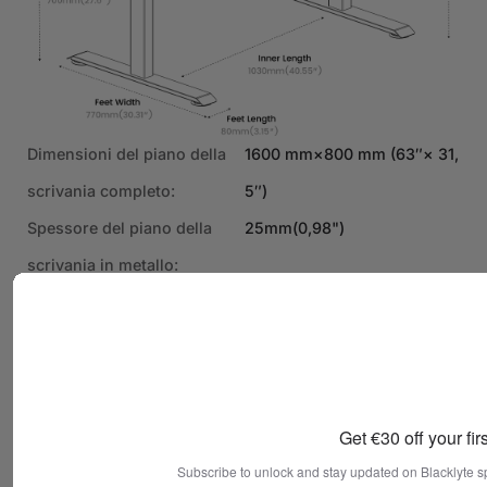
Dimensioni del piano della
1600 mm×800 mm (63″× 31,
scrivania completo:
5″)
Spessore del piano della
25mm(0,98")
scrivania in metallo:
Peso del piano della
23 kg (50,7 libbre)
scrivania in metallo:
Capacità di carico distribuita
120 kg (265 libbre)
massima:
Get €30 off your firs
Costruzione del telaio:
Acciaio Q235 con rivestime
Subscribe to unlock and stay updated on Blacklyte s
nto a polvere