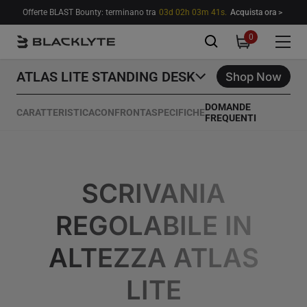
Vai al contenuto
Offerte BLAST Bounty: terminano tra
03d 02h 03m 39s.
Acquista ora >
0
0
items
ATLAS LITE STANDING DESK
Shop Now
DOMANDE
CARATTERISTICA
CONFRONTA
SPECIFICHE
FREQUENTI
SCRIVANIA
REGOLABILE IN
ALTEZZA ATLAS
LITE