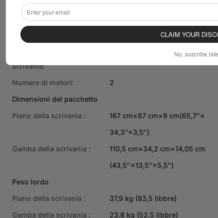
Costruzione da tavolo:
MDF (pannelli di fibra a med
ia densità)
CLAIM YOUR DIS
Tensione di ingresso della
100-240 V
No, suscribe late
scrivania:
Numero di motori:
2
Dimensioni del pacchetto
Piano della scrivania :
167 cm×87 cm×9 cm(65,7″×
34,3″×3,5″)
Gamba della scrivania :
110,5 cm×34,2 cm×14,05 cm
(43,5″×13,5″×5,5″)
Peso lordo
Piano della scrivania :
37,9 kg (83,5 libbre)
Gamba della scrivania :
23,8 kg (52,5 libbre)