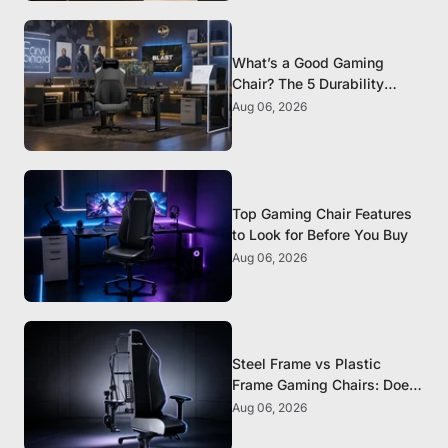
What’s a Good Gaming
Chair? The 5 Durability
Standards That Actually
Aug 06, 2026
Matter
Top Gaming Chair Features
to Look for Before You Buy
Aug 06, 2026
Steel Frame vs Plastic
Frame Gaming Chairs: Does
It Matter?
Aug 06, 2026