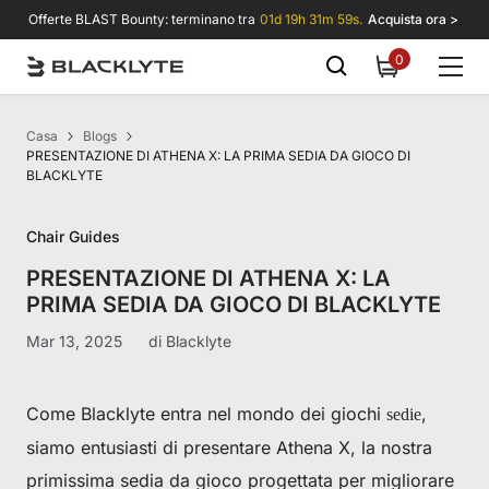
Vai al contenuto
Offerte BLAST Bounty: terminano tra
01d 19h 31m 59s.
Acquista ora >
0
0
items
Casa
Blogs
PRESENTAZIONE DI ATHENA X: LA PRIMA SEDIA DA GIOCO DI
BLACKLYTE
Chair Guides
PRESENTAZIONE DI ATHENA X: LA
PRIMA SEDIA DA GIOCO DI BLACKLYTE
Mar 13, 2025
di
Blacklyte
Come Blacklyte entra nel mondo dei giochi
,
sedie
siamo entusiasti di presentare Athena X, la nostra
primissima sedia da gioco progettata per migliorare