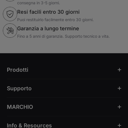
montato la sua, mi è caduta accidentalmente sul bracciolo e ho rotto il
consegna in 3-5 giorni.
fermo del cuscinetto scorrevole anteriore/posteriore. Ho contattato il
Resi facili entro 30 giorni
servizio clienti e ho spiegato l'accaduto, e me l'hanno sostituito
gratuitamente. Grazie Blacklyte!
Puoi restituirlo facilmente entro 30 giorni.
Daniel S.
Garanzia a lungo termine
United States
Fino a 5 anni di garanzia. Supporto tecnico a vita.
Prodotti
Supporto
MARCHIO
Info & Resources