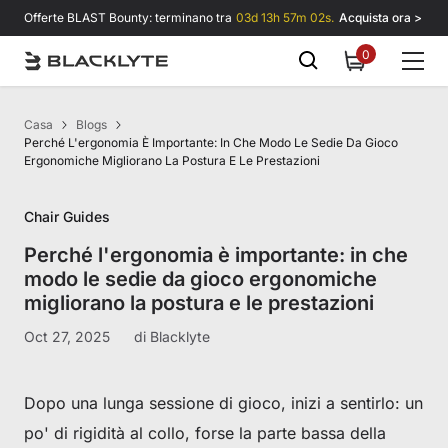
Vai al contenuto
Offerte BLAST Bounty: terminano tra
03d 13h 57m 02s.
Acquista ora >
0
0
items
Casa
Blogs
Perché L'ergonomia È Importante: In Che Modo Le Sedie Da Gioco
Ergonomiche Migliorano La Postura E Le Prestazioni
Chair Guides
Perché l'ergonomia è importante: in che
modo le sedie da gioco ergonomiche
migliorano la postura e le prestazioni
Oct 27, 2025
di
Blacklyte
Dopo una lunga sessione di gioco, inizi a sentirlo: un
po' di rigidità al collo, forse la parte bassa della