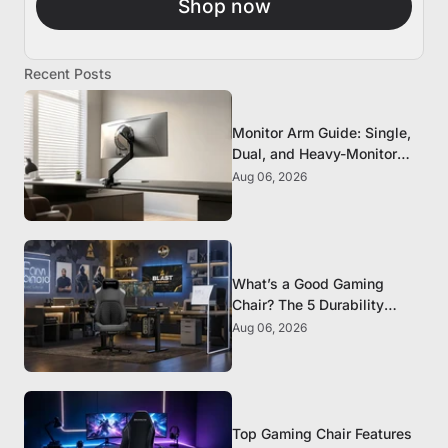
Shop now
Recent Posts
Monitor Arm Guide: Single,
Dual, and Heavy-Monitor
Mounts
Aug 06, 2026
What’s a Good Gaming
Chair? The 5 Durability
Standards That Actually
Aug 06, 2026
Matter
Top Gaming Chair Features