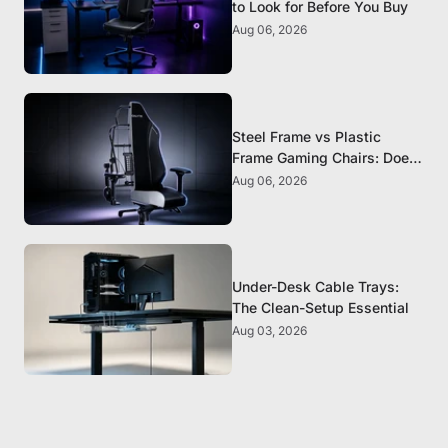
to Look for Before You Buy
Aug 06, 2026
Steel Frame vs Plastic
Frame Gaming Chairs: Does
It Matter?
Aug 06, 2026
Under-Desk Cable Trays:
The Clean-Setup Essential
Aug 03, 2026