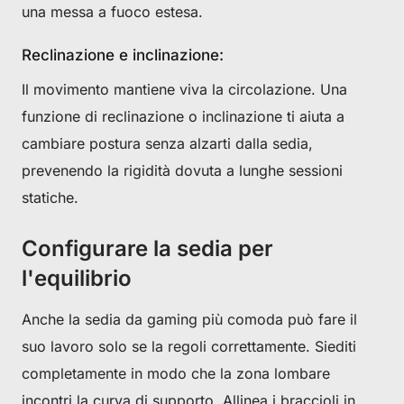
una messa a fuoco estesa.
Reclinazione e inclinazione:
Il movimento mantiene viva la circolazione. Una
funzione di reclinazione o inclinazione ti aiuta a
cambiare postura senza alzarti dalla sedia,
prevenendo la rigidità dovuta a lunghe sessioni
statiche.
Configurare la sedia per
Get €30 off your first order!
l'equilibrio
Subscribe to unlock and stay updated on Blacklyte special offers, 
new releases and more!
Anche la sedia da gaming più comoda può fare il
suo lavoro solo se la regoli correttamente. Siediti
CLAIM YOUR DISCOUNT
completamente in modo che la zona lombare
incontri la curva di supporto. Allinea i braccioli in