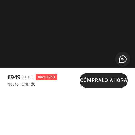
€949
€1.199
Save €250
CÓMPRALO AHORA
Negro | Grande