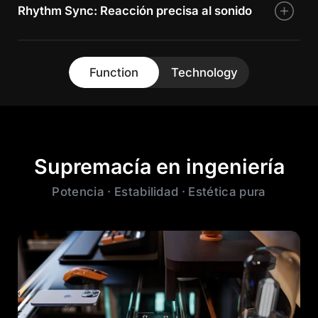
Rhythm Sync: Reacción precisa al sonido
Sincronización en tiempo real para que las luces
pulsen, fluyan y cambien de color con tu audio. El
análisis preciso del ritmo permite una fusión perfecta
de música e iluminación para una experiencia
Function
Technology
audiovisual totalmente coordinada.
Más información >
Supremacía en ingeniería
Potencia · Estabilidad · Estética pura