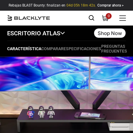
Saltar al contenido
Rebajas BLAST Bounty: finalizan en
04d 05h 18m 41s.
Comprar ahora >
0
0
items
ESCRITORIO ATLAS
Shop Now
PREGUNTAS
CARACTERÍSTICA
COMPARAR
ESPECIFICACIONES
FRECUENTES