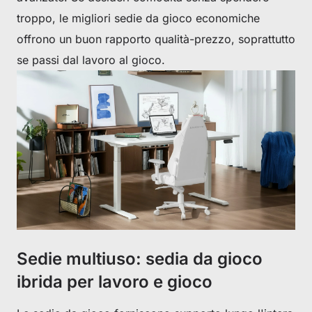
troppo, le migliori sedie da gioco economiche
offrono un buon rapporto qualità-prezzo, soprattutto
se passi dal lavoro al gioco.
Get €30 off your first order!
Subscribe to unlock and stay updated on Blacklyte special offers, 
new releases and more!
Sedie multiuso: sedia da gioco
CLAIM YOUR DISCOUNT
ibrida per lavoro e gioco
No, suscribe later