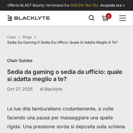
Vai al contenuto
Offerte BLAST Bounty: terminano tra
00d 21h 14m 11s.
Acquista ora >
0
0
items
Casa
Blogs
Sedia Da Gaming O Sedia Da Ufficio: Quale Si Adatta Meglio A Te?
Chair Guides
Sedia da gaming o sedia da ufficio: quale
si adatta meglio a te?
Oct 27, 2025
di
Blacklyte
Le tue dita tamburellano costantemente, a volte
facendo una pausa per massaggiare una spalla
rigida. Una pressione sorda si deposita sulla schiena