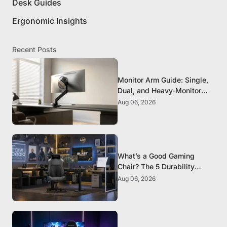
Desk Guides
Ergonomic Insights
Recent Posts
Monitor Arm Guide: Single,
Dual, and Heavy-Monitor
Mounts
Aug 06, 2026
What’s a Good Gaming
Chair? The 5 Durability
Standards That Actually
Aug 06, 2026
Matter