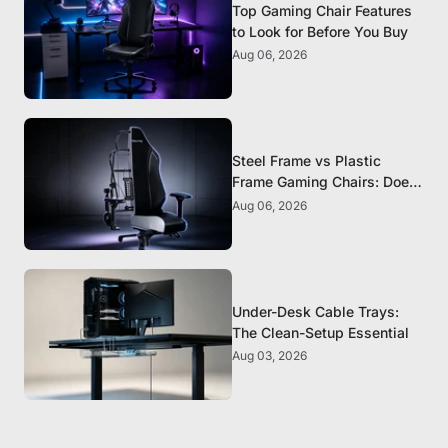
Top Gaming Chair Features
to Look for Before You Buy
Aug 06, 2026
Steel Frame vs Plastic
Frame Gaming Chairs: Does
It Matter?
Aug 06, 2026
Under-Desk Cable Trays:
The Clean-Setup Essential
Aug 03, 2026