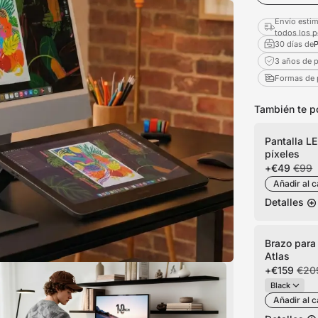
Envío estim
todos los 
30 días de
P
3 años de p
Formas de
También te p
Pantalla LE
píxeles
+
€49
€99
Añadir al c
Detalles
Brazo para
Atlas
+
€159
€20
Añadir al c