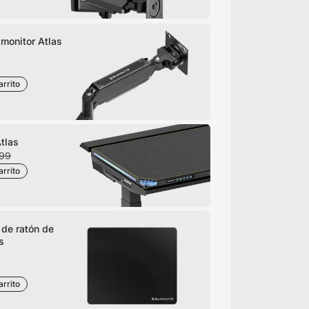
 monitor Atlas
arrito
Atlas
199
arrito
 de ratón de
s
arrito