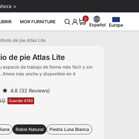
ahora >
0
0
UBRIR
MOR FURNITURE
items
Español
Europe
Europe
English
United States
ritorio de pie Atlas Lite
Deutsch
para monitor Atlas
Acondicionador de cuero 250ml
Limpiador
Nuevo y consejo
Acerca de
Sale
Configuración de juego
€99
€129
€29
Canada
Español
inteligente
io de pie Atlas Lite
Blog
Sobre nosotros
United Kingdom
Italiano
u espacio de trabajo de forma más fácil y sin
Download
Eventos
Reseñas
 Ahora más ancho y disponible en 4
Australia
Français
Afiliados
Japan
99
Guardar €150
diana
Roble Natural
Piedra Luna Blanca