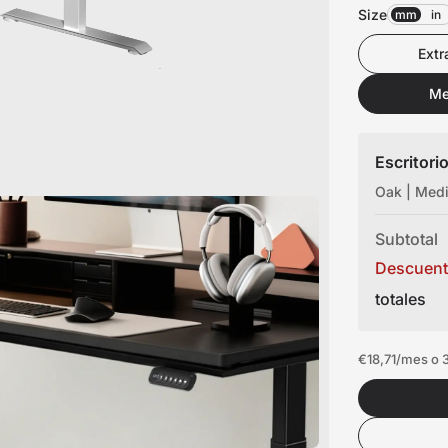
ionados
Size
mm
in
Extr
Me
Escritorio
ra silla o escritorio
Oak | Med
Subtotal
Descuen
totales
€18,71
/mes o 3