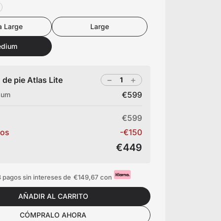
a Large
Large
dium
 de pie Atlas Lite
€599
ium
€599
tos
-€150
€449
 pagos sin intereses de
€149,67
con
AÑADIR AL CARRITO
CÓMPRALO AHORA