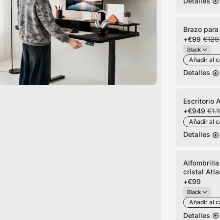
Detalles
Brazo para
+
€99
€129
Añadir al c
Detalles
Escritorio 
+
€949
€1.
Añadir al c
Detalles
Alfombrilla
cristal Atla
+
€99
Añadir al c
Detalles