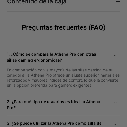
Contenido de la caja
Preguntas frecuentes (FAQ)
1. ¿Cómo se compara la Athena Pro con otras
sillas gaming ergonómicas?
En comparación con la mayoría de las sillas gaming de su
categoría, la Athena Pro ofrece un ajuste superior, materiales
reforzados y mayores índices de confort, lo que la convierte
en la opción preferida para gamers exigentes.
2. ¿Para qué tipo de usuarios es ideal la Athena
Pro?
Está diseñada para gamers competitivos, streamers y
profesionales que pasan largas horas sentados y exigen el
3. ¿Se puede utilizar la Athena Pro como silla de