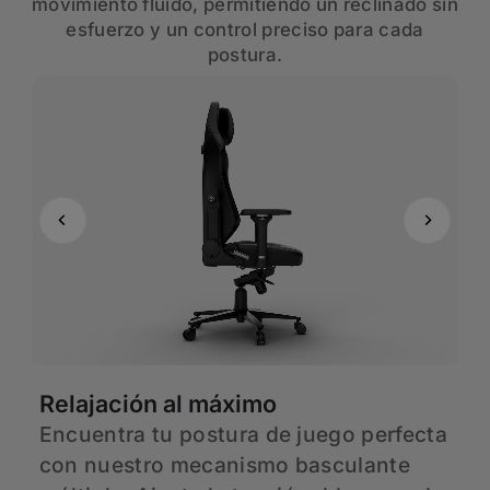
movimiento fluido, permitiendo un reclinado sin
esfuerzo y un control preciso para cada
postura.
Relajación al máximo
A
r
Encuentra tu postura de juego perfecta
H
er
con nuestro mecanismo basculante
S