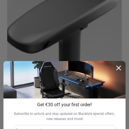
Reposabrazos dinámico 4D
Get €30 off your first order!
Nuestros reposabrazos dinámicos 4D están
Subscribe to unlock and stay updated on Blacklyte special offers, 
diseñados para acompañar tu postura natural,
new releases and more!
moviéndose sin problemas en todas las