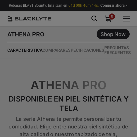
Saltar al contenido
Rebajas BLAST Bounty: finalizan en
01d 08h 46m 13s.
Comprar ahora >
0
0
items
ATHENA PRO
Shop Now
PREGUNTAS
CARACTERÍSTICA
COMPARAR
ESPECIFICACIONES
FRECUENTES
ATHENA PRO
DISPONIBLE EN PIEL SINTÉTICA Y
TELA
La serie Athena te permite personalizar tu
comodidad. Elige entre nuestra piel sintética de
alta calidad o nuestro tapizado de tela,