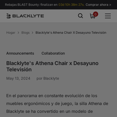
Saltar al contenido
Rebajas BLAST Bounty: finalizan en
03d 10h 38m 27s.
Comprar ahora >
0
0
items
Hogar
Blogs
Blacklyte's Athena Chair X Desayuno Televisión
Announcements
Collaboration
Blacklyte's Athena Chair x Desayuno
Televisión
May 13, 2024
por
Blacklyte
En el panorama en constante evolución de los
muebles ergonómicos y de juego, la silla Athena de
Blacklyte se ha convertido en un modelo de