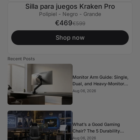
Silla para juegos Kraken Pro
€130 APAGADO
Polipiel - Negro - Grande
€469
€599
Shop now
Recent Posts
Monitor Arm Guide: Single,
Dual, and Heavy-Monitor
Mounts
Aug 06, 2026
What’s a Good Gaming
Chair? The 5 Durability
Standards That Actually
Aug 06, 2026