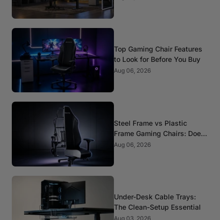
Matter
Top Gaming Chair Features
to Look for Before You Buy
Aug 06, 2026
Steel Frame vs Plastic
Frame Gaming Chairs: Does
It Matter?
Aug 06, 2026
Under-Desk Cable Trays:
The Clean-Setup Essential
Aug 03, 2026