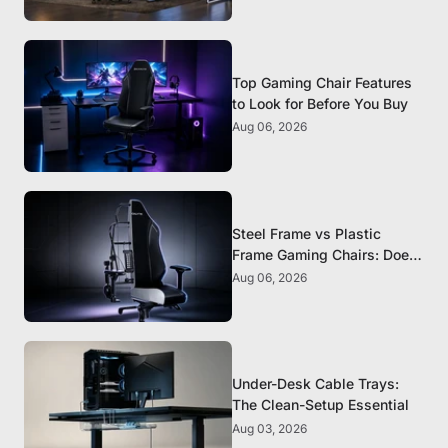
Top Gaming Chair Features
to Look for Before You Buy
Aug 06, 2026
Steel Frame vs Plastic
Frame Gaming Chairs: Does
It Matter?
Aug 06, 2026
Under-Desk Cable Trays:
The Clean-Setup Essential
Aug 03, 2026