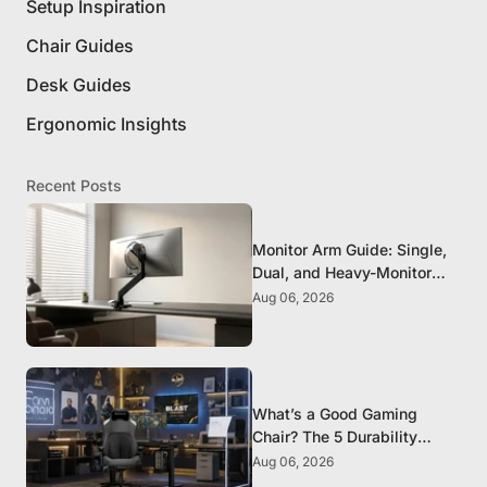
Setup Inspiration
Chair Guides
Desk Guides
Ergonomic Insights
Recent Posts
Monitor Arm Guide: Single,
Dual, and Heavy-Monitor
Mounts
Aug 06, 2026
What’s a Good Gaming
Chair? The 5 Durability
Standards That Actually
Aug 06, 2026
Matter