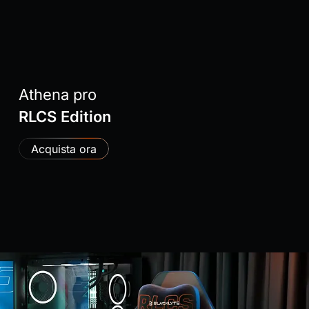
Athena pro
RLCS Edition
Acquista ora
Rincorri La Vittoria Sui Palcoscenici
Esports Più Prestigiosi Al Mondo.