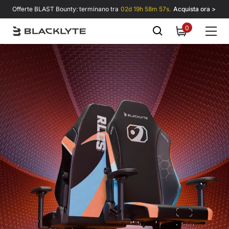
Vai al contenuto
Offerte BLAST Bounty: terminano tra
02d 19h 58m 57s.
Acquista ora >
0
0
items