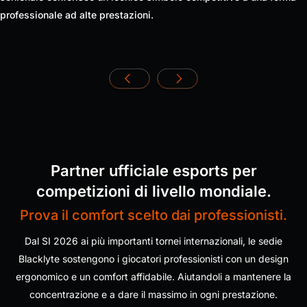
professionale ad alte prestazioni.
Get €30 off your first order!
Subscribe to unlock and stay updated on Blacklyte special offers, 
new releases and more!
Partner ufficiale esports per
CLAIM YOUR DISCOUNT
competizioni di livello mondiale.
No, suscribe later
Prova il comfort scelto dai professionisti.
Dal SI 2026 ai più importanti tornei internazionali, le sedie
Blacklyte sostengono i giocatori professionisti con un design
ergonomico e un comfort affidabile. Aiutandoli a mantenere la
concentrazione e a dare il massimo in ogni prestazione.