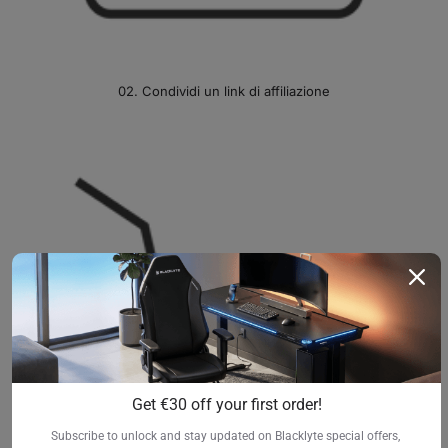
02. Condividi un link di affiliazione
Get €30 off your first order!
Subscribe to unlock and stay updated on Blacklyte special offers, 