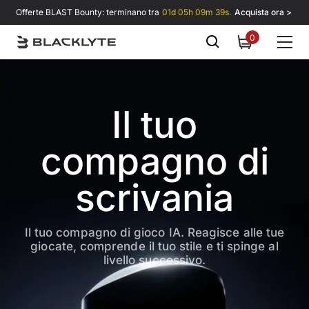
Vai al contenuto
Offerte BLAST Bounty: terminano tra
01d 05h 09m 38s.
Acquista ora >
0
0
items
Il tuo
compagno di
scrivania
Il tuo compagno di gioco IA. Reagisce alle tue
giocate, comprende il tuo stile e ti spinge al
livello successivo.