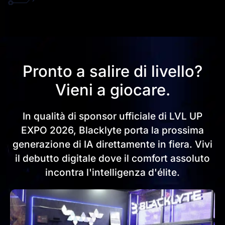
Pronto a salire di livello?
Vieni a giocare.
Get €30 off your first order!
Subscribe to unlock and stay updated on Blacklyte special offers, 
new releases and more!
In qualità di sponsor ufficiale di LVL UP
EXPO 2026, Blacklyte porta la prossima
generazione di IA direttamente in fiera.
Vivi
CLAIM YOUR DISCOUNT
il debutto digitale dove il comfort assoluto
incontra l'intelligenza d'élite.
No, suscribe later