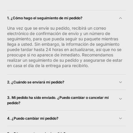
1. ¿Cómo hago el seguimiento de mi pedido?
Una vez que se envíe su pedido, recibirá un correo
electrónico de confirmación de envío y un número de
seguimiento, para que pueda seguir su paquete mientras
llega a usted. Sin embargo, la información de seguimiento
puede tardar hasta 24 horas en actualizarse, así que no se
preocupe si no aparece de inmediato. Recomendamos
realizar un seguimiento de su pedido y asegurarse de estar
en casa el día de la entrega para recibirlo.
2. ¿Cuándo se enviará mi pedido?
Los pedidos de inventario generalmente se envían el
siguiente día hábil y se entregarán dentro de 1 a 5 días
3. Mi pedido ha sido enviado. ¿Puedo cambiar o cancelar mi
hábiles. Para obtener más información, consulta nuestra
pedido?
Política de envíos y devoluciones.
Lamentablemente, no podemos cancelar su pedido una vez
que se envía.
4. ¿Puedo cambiar mi pedido?
Para obtener la solución más eficiente para obtener el