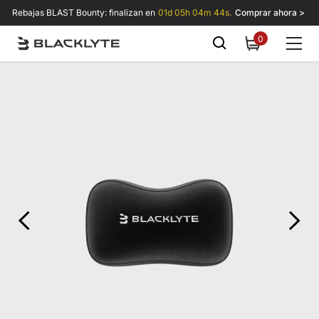
Saltar al contenido
Rebajas BLAST Bounty: finalizan en
01d 05h 04m 44s.
Comprar ahora >
0
0
items