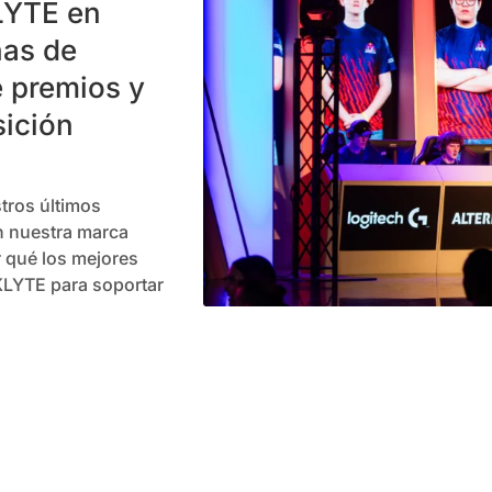
LYTE en
nas de
e premios y
sición
tros últimos
n nuestra marca
r qué los mejores
KLYTE para soportar