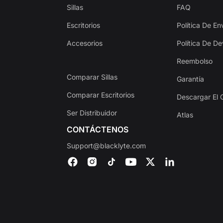
Sillas
FAQ
Escritorios
Política De En
Accesorios
Política De D
Reembolso
Comparar Sillas
Garantía
Comparar Escritorios
Descargar El 
Ser Distribuidor
Atlas
CONTÁCTENOS
Support@blacklyte.com
Get €30 off your first order!
Subscribe to unlock and stay updated on Blacklyte 
special offers, new releases and more!