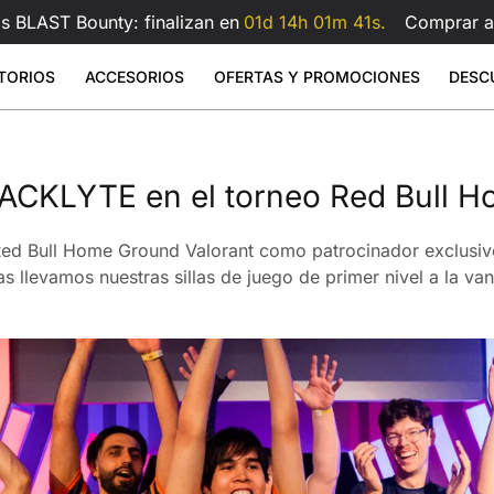
s BLAST Bounty: finalizan en
01d 14h 01m 40s.
Comprar a
TORIOS
ACCESORIOS
OFERTAS Y PROMOCIONES
DESC
 Large
- Polipiel
rilla de ratón de cristal
Brazo para monitor doble Atlas
Brazo 
Sale
Sale
Sale
ios elevables
Accesorios
Atlas
9
1.199
€599
€159
€209
ACKLYTE en el torneo Red Bull 
€99
Atlas
Brazo para doble monitor Atlas
Atlas Lite
Brazo para monitor Atlas
Ver todo
Ver todo
d Bull Home Ground Valorant como patrocinador exclusivo 
scritorios
Cojín lumbar para silla gaming
Ver todo
 llevamos nuestras sillas de juego de primer nivel a la va
Todos los accesorios
s
ionados