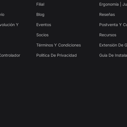
Filial
Ergonomía | J
vío
Blog
Reseñas
evolución Y
Eventos
Postventa Y C
Socios
Recursos
Términos Y Condiciones
Extensión De G
Controlador
Política De Privacidad
Guía De Instal