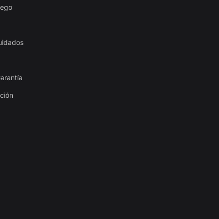
uego
uidados
arantía
ación