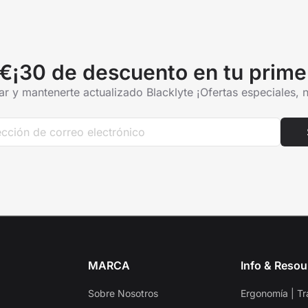
€¡30 de descuento en tu prime
r y mantenerte actualizado Blacklyte ¡Ofertas especiales,
MARCA
Info & Resou
Sobre Nosotros
Ergonomía | Tr