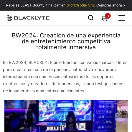
Saltar al contenido
Rebajas BLAST Bounty: finalizan en
01d 17h 53m 56s.
Comprar ahora >
0
0
items
BW2024: Creación de una experiencia
de entretenimiento competitiva
totalmente inmersiva
En BW2024, BLACKLYTE unió fuerzas con varias marcas líderes
para crear una zona de experiencia interactiva innovadora,
interactuando con numerosos entusiastas de los deportes
electrónicos y creadores de tendencias, siendo testigos juntos
de innumerables momentos emocionantes.