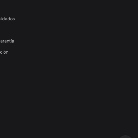
uidados
arantía
ación