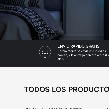
Consigue 30 € de descuento en tu primer pedido
Suscríbete para disfrutar de 30 € de descuento en tu prime
ENVÍO RÁPIDO GRATIS
Normalmente se envía en 1 o 2 días
hábiles, y la entrega demora entre 3 y
días.
TODOS LOS PRODUCT
FILTER BY :