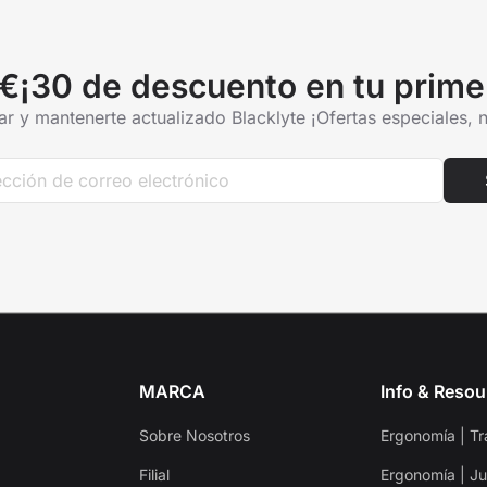
€¡30 de descuento en tu prime
r y mantenerte actualizado Blacklyte ¡Ofertas especiales,
MARCA
Info & Resou
Sobre Nosotros
Ergonomía | Tr
Filial
Ergonomía | J