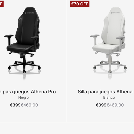
la para juegos Athena Pro
Silla para juegos Athena
Negro
Blanco
€399
€469,00
€399
€469,00