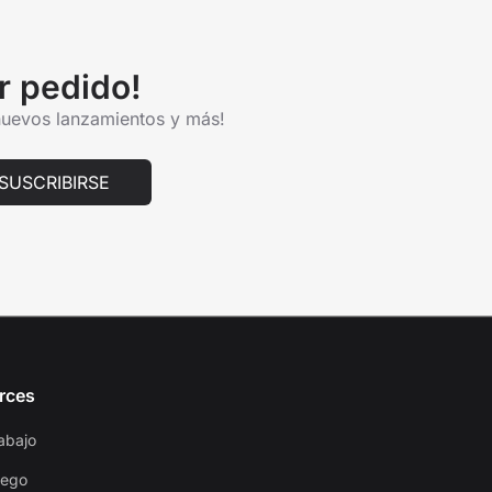
r pedido!
 nuevos lanzamientos y más!
SUSCRIBIRSE
rces
abajo
uego