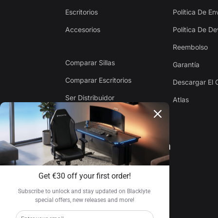
Escritorios
Política De En
Accesorios
Política De D
Reembolso
Comparar Sillas
Garantía
Comparar Escritorios
Descargar El 
Ser Distribuidor
Atlas
CONTÁCTENOS
Support@blacklyte.com
Get €30 off your first order!
Subscribe to unlock and stay updated on Blacklyte 
special offers, new releases and more!