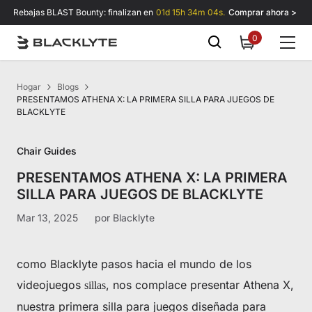
Saltar al contenido
Rebajas BLAST Bounty: finalizan en
01d 15h 34m 03s.
Comprar ahora >
0
0
items
Hogar
Blogs
PRESENTAMOS ATHENA X: LA PRIMERA SILLA PARA JUEGOS DE
BLACKLYTE
Chair Guides
PRESENTAMOS ATHENA X: LA PRIMERA
SILLA PARA JUEGOS DE BLACKLYTE
Mar 13, 2025
por
Blacklyte
como Blacklyte pasos hacia el mundo de los
videojuegos
, nos complace presentar Athena X,
sillas
nuestra primera silla para juegos diseñada para