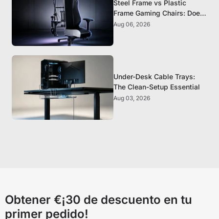
Steel Frame vs Plastic
Frame Gaming Chairs: Does
It Matter?
Aug 06, 2026
Under-Desk Cable Trays:
The Clean-Setup Essential
Aug 03, 2026
Obtener €¡30 de descuento en tu
primer pedido!