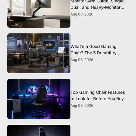
Monitor Arm Guide: Single,
Dual, and Heavy-Monitor
Mounts
Aug 06, 2026
What’s a Good Gaming
Chair? The 5 Durability
Standards That Actually
Aug 06, 2026
Matter
Top Gaming Chair Features
to Look for Before You Buy
Aug 06, 2026