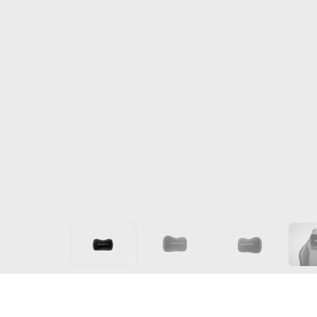
Get €30 off your first order!
Subscribe to unlock and stay updated on Blacklyte 
special offers, new releases and more!
CLAIM YOUR DISCOUNT
Cuscino per la testa della sedia da gioco
No, suscribe later