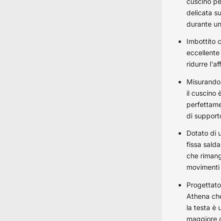
cuscino pe
delicata s
durante un
Imbottito 
eccellente
ridurre l'a
Misurando
il cuscino
perfettame
di support
Dotato di 
fissa sald
che rimang
movimenti 
Progettato
Athena ch
la testa è
maggiore 