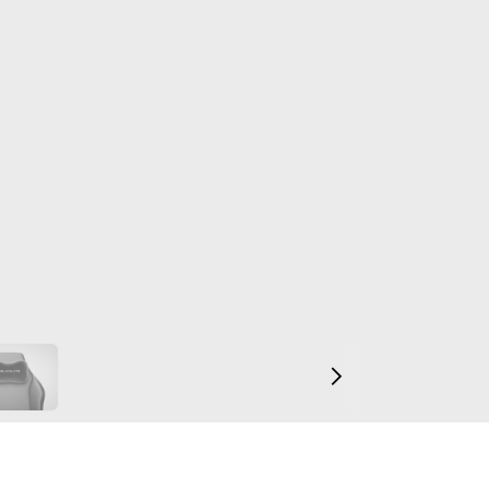
€2,71
/mese o 3 rate senza interessi da
€21,6