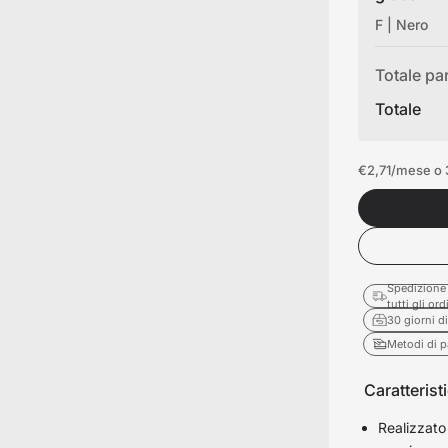
F | Nero
Totale pa
Totale
o scrivania
€2,71
/mese o 3
Spedizione 
tutti gli ord
30 giorni di
Metodi di 
Caratterist
Realizzato