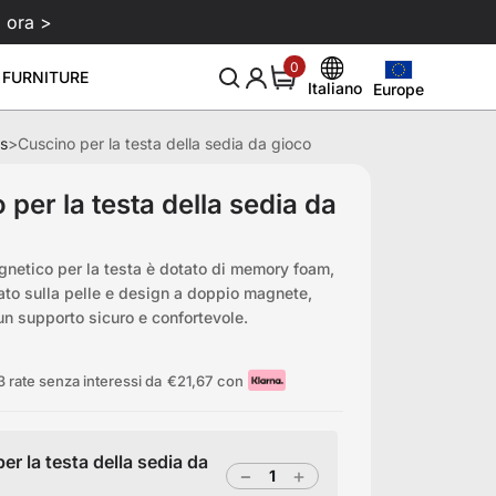
 ora >
0
0
 FURNITURE
items
Italiano
Europe
Europe
English
United States
s
>
Cuscino per la testa della sedia da gioco
Deutsch
er monitor Atlas
Balsamo per pelle 250 ml
Detergent
Nuovo e suggerimento
Circa
Sale
Setup da gaming smart
99
€129
€29
Canada
Español
 per la testa della sedia da
Blog
Chi siamo
Download
United Kingdom
Italiano
Eventi
Recensioni
 gaming
gnetico per la testa è dotato di memory foam,
Australia
Français
ato sulla pelle e design a doppio magnete,
Affiliazione
un supporto sicuro e confortevole.
Japan
 rate senza interessi da
€21,67
con
er la testa della sedia da