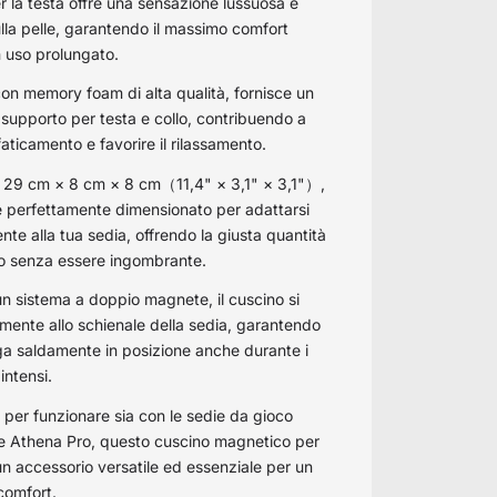
r la testa offre una sensazione lussuosa e
ulla pelle, garantendo il massimo comfort
 uso prolungato.
con memory foam di alta qualità, fornisce un
 supporto per testa e collo, contribuendo a
ffaticamento e favorire il rilassamento.
 29 cm × 8 cm × 8 cm（11,4" × 3,1" × 3,1"）,
 è perfettamente dimensionato per adattarsi
nte alla tua sedia, offrendo la giusta quantità
o senza essere ingombrante.
un sistema a doppio magnete, il cuscino si
amente allo schienale della sedia, garantendo
a saldamente in posizione anche durante i
intensi.
 per funzionare sia con le sedie da gioco
e Athena Pro, questo cuscino magnetico per
 un accessorio versatile ed essenziale per un
comfort.