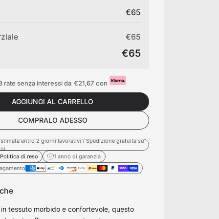
€65
rziale
€65
€65
 rate senza interessi da
€21,67
con
AGGIUNGI AL CARRELLO
COMPRALO ADESSO
stimata entro 2 giorni lavorativi / Spedizione gratuita su
ini
Politica di reso
1 anno di garanzia
pagamento
iche
 in tessuto morbido e confortevole, questo