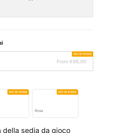
oni
From €98,00
Rosa
a della sedia da gioco