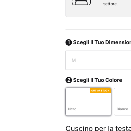
settore.
1
Scegli Il Tuo Dimensi
o scrivania
M
2
Scegli Il Tuo Colore
Nero
Bianco
Cuscino per la test