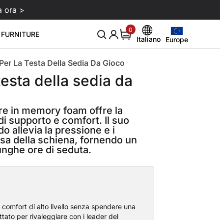
a ora >
0
0
 FURNITURE
items
Italiano
Europe
Europe
English
United States
Per La Testa Della Sedia Da Gioco
Deutsch
er monitor Atlas
Balsamo per pelle 250 ml
Detergent
Nuovo e suggerimento
Circa
Sale
Setup da gaming smart
testa della sedia da
99
€129
€29
Canada
Español
Blog
Chi siamo
Download
United Kingdom
Italiano
re in memory foam offre la
Eventi
Recensioni
 gaming
i supporto e comfort. Il suo
Australia
Français
o allevia la pressione e i
Affiliazione
ssa della schiena, fornendo un
Japan
unghe ore di seduta.
comfort di alto livello senza spendere una
ttato per rivaleggiare con i leader del