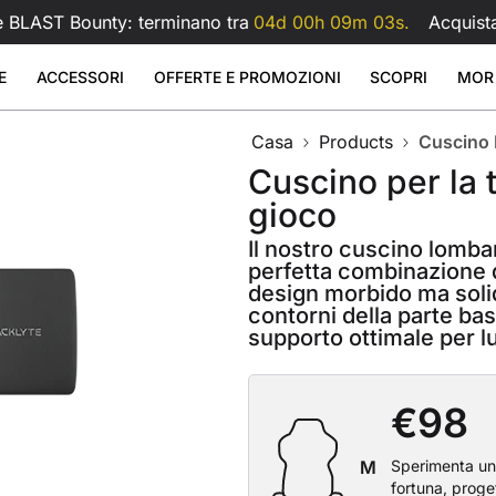
e BLAST Bounty: terminano tra
04d 00h 09m 02s.
Acquist
E
ACCESSORI
OFFERTE E PROMOZIONI
SCOPRI
MOR
Casa
Products
Cuscino 
er mouse in vetro
imilpelle
 Large
Braccio per doppio monitor Atlas
Braccio p
Sale
Sale
Sale
e regolabili in altezza
Accessori
Cuscino per la 
Atlas
9
1.199
€599
€159
€209
€
gioco
€99
tlas
Braccio doppio monitor Atlas
tlas Lite
Braccio monitor Atlas
Visualizza tutto
Visualizza tutto
Il nostro cuscino lomba
Cuscino lombare per sedia da
Visualizza tutto
perfetta combinazione d
All Accessories
design morbido ma solid
contorni della parte ba
supporto ottimale per l
€98
Sperimenta un 
M
fortuna, proge