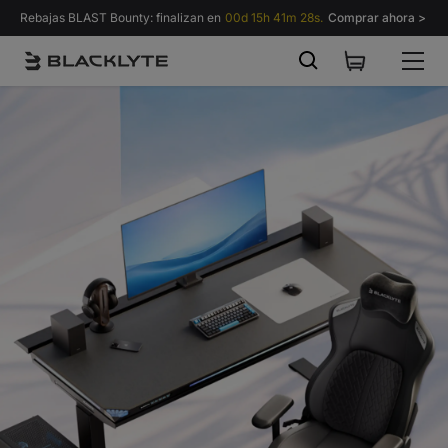
Saltar al contenido
Rebajas BLAST Bounty: finalizan en
00d 15h 41m 26s.
Comprar ahora >