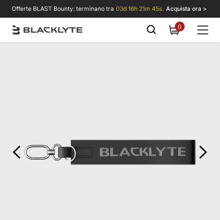
Vai al contenuto
Offerte BLAST Bounty: terminano tra
03d 16h 21m 45s.
Acquista ora >
0
0
items