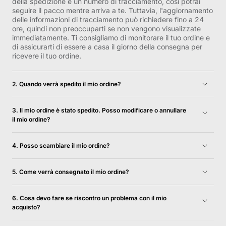
della spedizione e un numero di tracciamento, così potrai
seguire il pacco mentre arriva a te. Tuttavia, l'aggiornamento
delle informazioni di tracciamento può richiedere fino a 24
ore, quindi non preoccuparti se non vengono visualizzate
immediatamente. Ti consigliamo di monitorare il tuo ordine e
di assicurarti di essere a casa il giorno della consegna per
ricevere il tuo ordine.
2. Quando verrà spedito il mio ordine?
Gli ordini di inventario vengono generalmente spediti il ​​giorno
lavorativo successivo e verranno consegnati entro 1-5 giorni
3. Il mio ordine è stato spedito. Posso modificare o annullare
lavorativi. Per ulteriori informazioni, consulta la
il mio ordine?
nostra Politica di spedizione e restituzione.
Sfortunatamente, non siamo in grado di annullare il tuo
ordine una volta spedito.
4. Posso scambiare il mio ordine?
Per una soluzione più efficace per ottenere l'articolo
desiderato, ti consigliamo di restituire l'articolo originale. Una
5. Come verrà consegnato il mio ordine?
volta approvato il reso, ti invitiamo a procedere con un
Consegniamo il tuo ordine direttamente al tuo indirizzo
acquisto separato per il nuovo articolo. Per ulteriori
tramite DHL e GLS. Riceverai un'e-mail con un numero di
6. Cosa devo fare se riscontro un problema con il mio
informazioni, consulta la nostra Politica di restituzione e
tracciamento quando il tuo ordine verrà spedito, così potrai
acquisto?
rimborso.
facilmente tracciare il tuo ordine. Assicurati di essere a casa
Nell'improbabile caso in cui riscontri parti danneggiate,
il giorno della consegna per ricevere il tuo ordine.