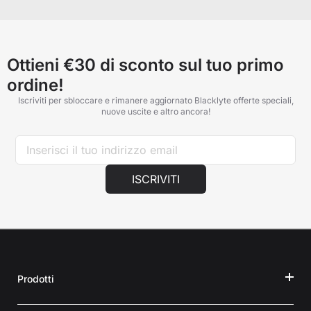
difettose o mancanti, contattaci all'indirizzo
support@blacklyte.com
con una foto della zona interessata
e il numero dell'ordine. I nostri specialisti del supporto
faranno del loro meglio per assisterti.
Ottieni €30 di sconto sul tuo primo
ordine!
Iscriviti per sbloccare e rimanere aggiornato Blacklyte offerte speciali,
nuove uscite e altro ancora!
ISCRIVITI
Prodotti