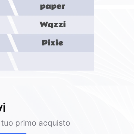
vi
ul tuo primo acquisto