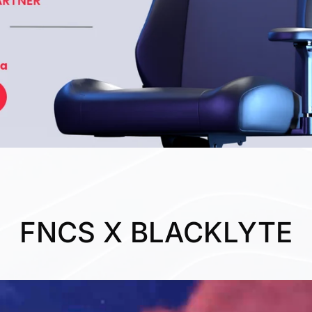
o scrivania
FNCS X BLACKLYTE