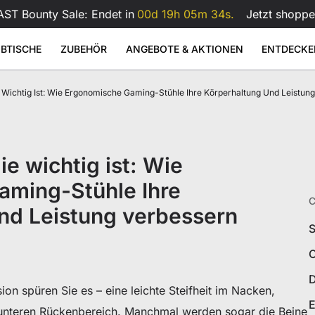
ST Bounty Sale: Endet in
00d 19h 05m 33s.
Jetzt shoppe
IBTISCHE
ZUBEHÖR
ANGEBOTE & AKTIONEN
ENTDECKE
ichtig Ist: Wie Ergonomische Gaming-Stühle Ihre Körperhaltung Und Leistun
 Kunstleder
as-Mauspad
k - Large
Atlas Dual-Monitorarm
Atlas
Sale
Sale
Sale
rstellbare
Zubehör
9
9
99
€599
€1.199
€159
€209
€
ische
Atlas Dual-Monitorhalterung
Atlas Monitorhalterung
Alle anzeigen
Alle anzeigen
Alle anzeigen
eibtisch
 wichtig ist: Wie
Lendenkissen für Gaming-Stüh
Schreibtisch
Alles Zubehör
ibtische
aming-Stühle Ihre
C
nd Leistung verbessern
S
C
D
n spüren Sie es – eine leichte Steifheit im Nacken,
E
m unteren Rückenbereich. Manchmal werden sogar die Beine