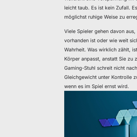
60 € bis 90 € Rabatt auf ausgewählte Produkte
leicht taub. Es ist kein Zufall. 
möglichst ruhige Weise zu err
Zeit & Vorrat begrenzt
Viele Spieler gehen davon aus,
30 € Rabatt auf Ihre erste Bestellung
vorhanden ist oder wie weit sich
Wahrheit. Was wirklich zählt, is
Abonnieren & 30 € Rabatt auf Ihren ersten Stuhl oder Schr
Körper anpasst, anstatt Sie zu
Gaming-Stuhl schreit nicht nach „
Gleichgewicht unter Kontrolle z
wenn es im Spiel ernst wird.