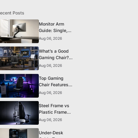
ecent Posts
Monitor Arm
Guide: Single,
Dual, and
Aug 06, 2026
Heavy-Monitor
Mounts
What’s a Good
Gaming Chair?
The 5 Durability
Aug 06, 2026
Standards That
Actually Matter
Top Gaming
Chair Features
to Look for
Aug 06, 2026
Before You Buy
Steel Frame vs
Plastic Frame
Gaming Chairs:
Aug 06, 2026
Does It Matter?
Under-Desk