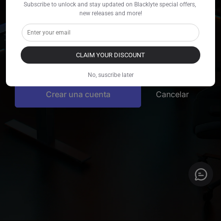
Subscribe to unlock and stay updated on Blacklyte special offers, 
new releases and more!
Tu Contraseña
*
CLAIM YOUR DISCOUNT
Suscríbete Al Marketing Por Correo Electrónico
No, suscribe later
Cancelar