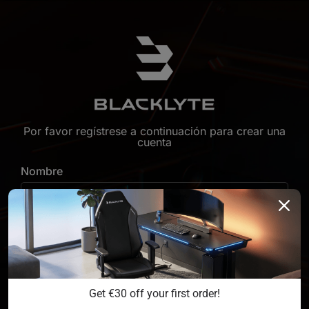
Saltar al contenido
Por favor regístrese a continuación para crear una
cuenta
Nombre
Apellido
Su Dirección De Correo Electrónico
*
Get €30 off your first order!